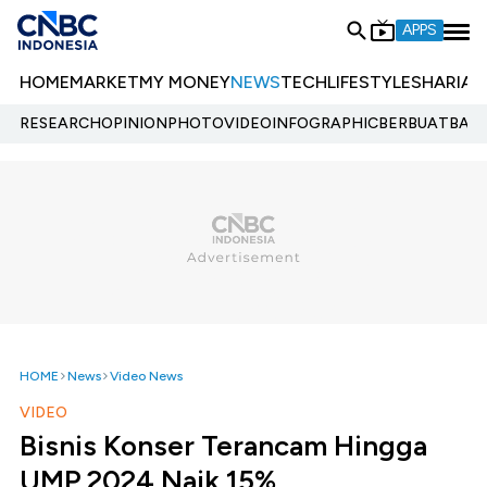
APPS
HOME
MARKET
MY MONEY
NEWS
TECH
LIFESTYLE
SHARIA
E
RESEARCH
OPINION
PHOTO
VIDEO
INFOGRAPHIC
BERBUATBAIK.
HOME
News
Video News
VIDEO
Bisnis Konser Terancam Hingga
UMP 2024 Naik 15%