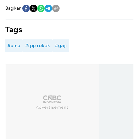
Bagikan:
Tags
#ump
#rpp rokok
#gaji