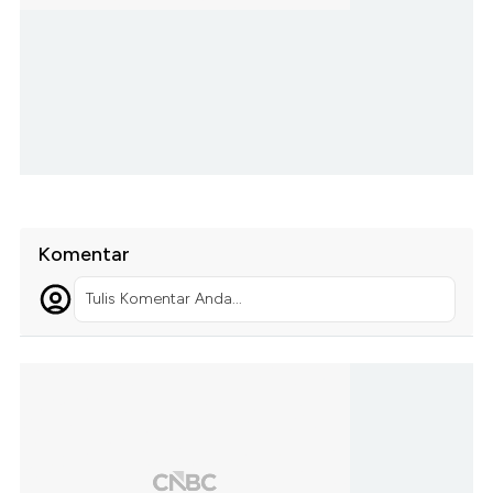
Komentar
Tulis Komentar Anda...