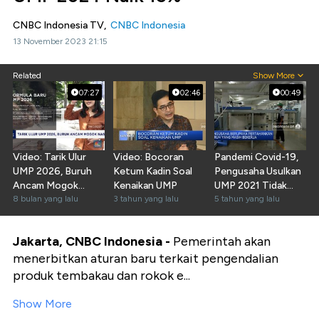
CNBC Indonesia TV,
CNBC Indonesia
13 November 2023 21:15
Related
Show More
07:27
02:46
00:49
Video: Tarik Ulur
Video: Bocoran
Pandemi Covid-19,
UMP 2026, Buruh
Ketum Kadin Soal
Pengusaha Usulkan
Ancam Mogok
Kenaikan UMP
UMP 2021 Tidak
Nasional!
8 bulan yang lalu
3 tahun yang lalu
Naik
5 tahun yang lalu
Jakarta, CNBC Indonesia -
Pemerintah akan
menerbitkan aturan baru terkait pengendalian
produk tembakau dan rokok e...
Show More