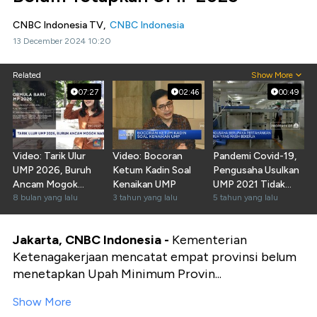
CNBC Indonesia TV,
CNBC Indonesia
13 December 2024 10:20
Related
Show More
07:27
02:46
00:49
Video: Tarik Ulur
Video: Bocoran
Pandemi Covid-19,
UMP 2026, Buruh
Ketum Kadin Soal
Pengusaha Usulkan
Ancam Mogok
Kenaikan UMP
UMP 2021 Tidak
Nasional!
8 bulan yang lalu
3 tahun yang lalu
Naik
5 tahun yang lalu
Jakarta, CNBC Indonesia -
Kementerian
Ketenagakerjaan mencatat empat provinsi belum
menetapkan Upah Minimum Provin...
Show More