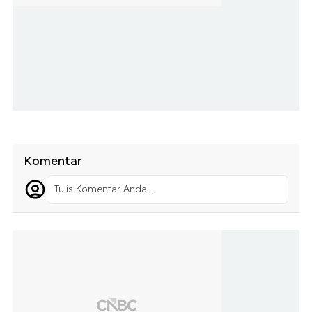
Komentar
Tulis Komentar Anda...