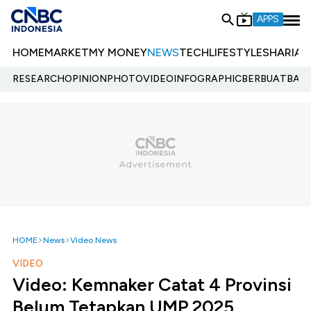
APPS
HOME
MARKET
MY MONEY
NEWS
TECH
LIFESTYLE
SHARIA
E
RESEARCH
OPINION
PHOTO
VIDEO
INFOGRAPHIC
BERBUATBAIK.
HOME
News
Video News
VIDEO
Video: Kemnaker Catat 4 Provinsi
Belum Tetapkan UMP 2025