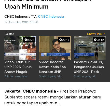
Upah Minimum
CNBC Indonesia TV,
CNBC Indonesia
17 December 2025 10:50
Related
Show More
07:27
02:46
00:49
Video: Tarik Ulur
Video: Bocoran
Pandemi Covid-19,
UMP 2026, Buruh
Ketum Kadin Soal
Pengusaha Usulkan
Ancam Mogok
Kenaikan UMP
UMP 2021 Tidak
Nasional!
8 bulan yang lalu
3 tahun yang lalu
Naik
5 tahun yang lalu
Jakarta, CNBC Indonesia -
Presiden Prabowo
Subianto secara resmi mengeluarkan aturan baru
untuk penetapan upah min...