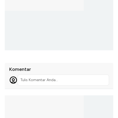
Komentar
Tulis Komentar Anda...