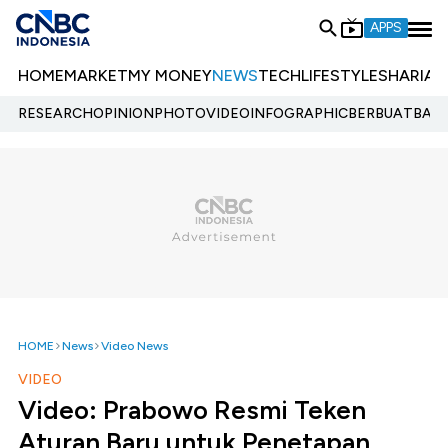
APPS
HOME
MARKET
MY MONEY
NEWS
TECH
LIFESTYLE
SHARIA
E
RESEARCH
OPINION
PHOTO
VIDEO
INFOGRAPHIC
BERBUATBAIK.
HOME
News
Video News
VIDEO
Video: Prabowo Resmi Teken
Aturan Baru untuk Penetapan