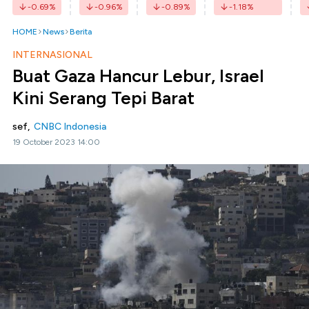
-0.69
%
-0.96
%
-0.89
%
-1.18
%
HOME
News
Berita
INTERNASIONAL
Buat Gaza Hancur Lebur, Israel
Kini Serang Tepi Barat
sef,
CNBC Indonesia
19 October 2023 14:00