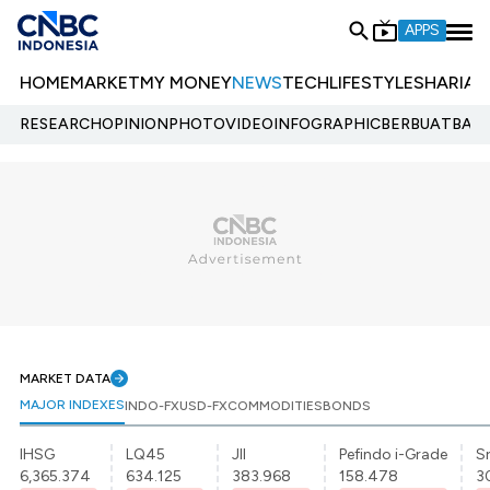
APPS
HOME
MARKET
MY MONEY
NEWS
TECH
LIFESTYLE
SHARIA
E
RESEARCH
OPINION
PHOTO
VIDEO
INFOGRAPHIC
BERBUATBAIK.
MARKET DATA
MAJOR INDEXES
INDO-FX
USD-FX
COMMODITIES
BONDS
IHSG
LQ45
JII
Pefindo i-Grade
Sr
6,365.374
634.125
383.968
158.478
3