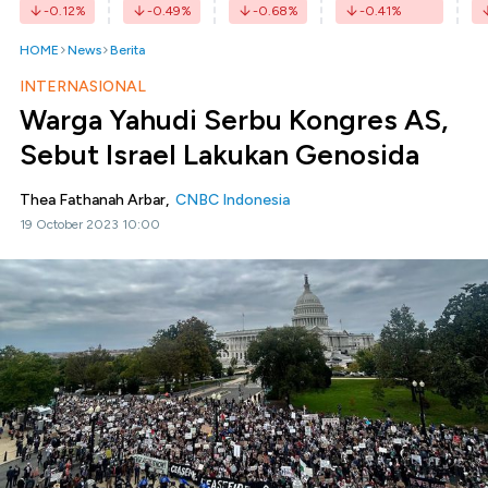
-0.12
%
-0.49
%
-0.68
%
-0.41
%
HOME
News
Berita
INTERNASIONAL
Warga Yahudi Serbu Kongres AS,
Sebut Israel Lakukan Genosida
Thea Fathanah Arbar,
CNBC Indonesia
19 October 2023 10:00