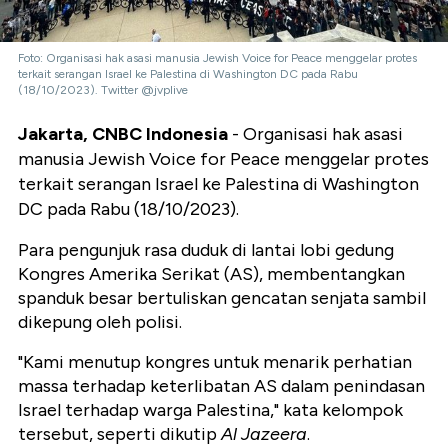
Foto: Organisasi hak asasi manusia Jewish Voice for Peace menggelar protes
terkait serangan Israel ke Palestina di Washington DC pada Rabu
(18/10/2023). Twitter @jvplive
Jakarta, CNBC Indonesia
- Organisasi hak asasi
manusia Jewish Voice for Peace menggelar protes
terkait serangan Israel ke Palestina di Washington
DC pada Rabu (18/10/2023).
Para pengunjuk rasa duduk di lantai lobi gedung
Kongres Amerika Serikat (AS), membentangkan
spanduk besar bertuliskan gencatan senjata sambil
dikepung oleh polisi.
"Kami menutup kongres untuk menarik perhatian
massa terhadap keterlibatan AS dalam penindasan
Israel terhadap warga Palestina," kata kelompok
tersebut, seperti dikutip
Al Jazeera
.