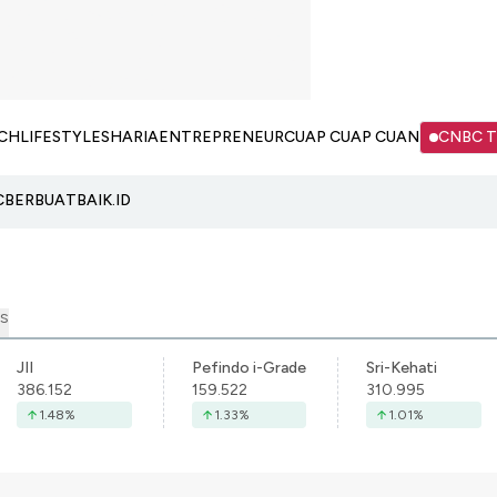
CH
LIFESTYLE
SHARIA
ENTREPRENEUR
CUAP CUAP CUAN
CNBC 
C
BERBUATBAIK.ID
S
JII
Pefindo i-Grade
Sri-Kehati
386.152
159.522
310.995
1.48
%
1.33
%
1.01
%