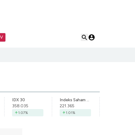
TV
IDX 30
Indeks Saham Syariah Indonesia
358.035
221.365
1.07
%
1.01
%