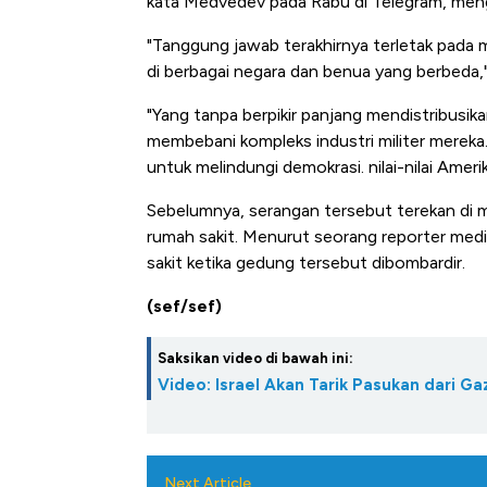
kata Medvedev pada Rabu di Telegram, meng
Harga Batu Bara Bangkit, Ad
Baik Buat Pengusaha RI
"Tanggung jawab terakhirnya terletak pada 
di berbagai negara dan benua yang berbeda,
"Yang tanpa berpikir panjang mendistribusik
membebani kompleks industri militer mereka.
untuk melindungi demokrasi. nilai-nilai Ameri
Sebelumnya, serangan tersebut terekan di m
rumah sakit. Menurut seorang reporter medi
sakit ketika gedung tersebut dibombardir.
(sef/sef)
Saksikan video di bawah ini:
Video: Israel Akan Tarik Pasukan dari Ga
Next Article