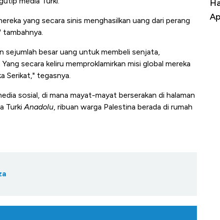
utip media Turki.
a Kabar
Harga Emas Jatuh Usai Terbang 3 Hari,
Do
Apa yang Sebenarnya Terjadi?
Im
mereka yang secara sinis menghasilkan uang dari perang
" tambahnya.
an sejumlah besar uang untuk membeli senjata,
 Yang secara keliru memproklamirkan misi global mereka
ka Serikat," tegasnya.
edia sosial, di mana mayat-mayat berserakan di halaman
a Turki
Anadolu
, ribuan warga Palestina berada di rumah
za