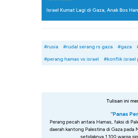
Israel Kumat Lagi di Gaza, Anak Bos H
#rusia
#rudal serang rs gaza
#gaza
#perang hamas vs israel
#konflik israel
Tulisan ini me
“Panas Per
Perang pecah antara Hamas, faksi di Pal
daerah kantong Palestina di Gaza pada M
setidaknya 1.100 warga sip