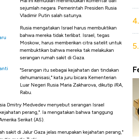
Hal ini kemudian menimbulkan komentar dari
sejumlah negara. Pemerintah Presiden Rusia
Vladimir Putin salah satunya.
4.
Rusia mengatakan Israel harus membuktikan
bahwa mereka tidak terlibat. Israel, tegas
aru
Moskow, harus memberikan citra satelit untuk
5.
membuktikan bahwa mereka tak melakukan
serangan rumah sakit di Gaza.
F
anti
"Serangan itu sebagai kejahatan dan tindakan
dehumanisasi," kata juru bicara Kementerian
Luar Negeri Rusia Maria Zakharova, dikutip
IRA
,
Rabu.
Rusia Dmitry Medvedev menyebut serangan Israel
 "kejahatan perang,". Ia mengatakan bahwa tanggung
Amerika Serikat (AS).
 sakit di Jalur Gaza jelas merupakan kejahatan perang,"