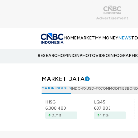
HOME
MARKET
MY MONEY
NEWS
TE
RESEARCH
OPINION
PHOTO
VIDEO
INFOGRAPHI
MARKET DATA
MAJOR INDEXES
INDO-FX
USD-FX
COMMODITIES
BOND
IHSG
LQ45
6,388.483
637.883
0.71
%
1.11
%