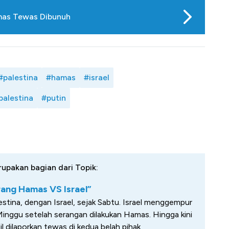
amas Tewas Dibunuh
#palestina
#hamas
#israel
 palestina
#putin
rupakan bagian dari Topik:
ang Hamas VS Israel”
estina, dengan Israel, sejak Sabtu. Israel menggempur
inggu setelah serangan dilakukan Hamas. Hingga kini
il dilaporkan tewas di kedua belah pihak