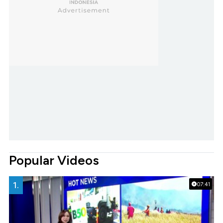
Popular Videos
1.
07:41