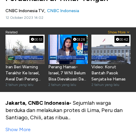
CNBC Indonesia TV,
CNBC Indonesia
12 October 2023 14:02
Related
Show More
00:53
03:28
00:42
Iran Beri Warning
Perang Hamas-
Video: Korut
Terakhir Ke Israel,
Israel, 7 WNI Belum
Bantah Pasok
Awal Dari Perang
Bisa Dievakuasi Dari
Senjata ke Hamas
Baru?
2 tahun yang lalu
Gaza!
2 tahun yang lalu
2 tahun yang lalu
Jakarta, CNBC Indonesia-
Sejumlah warga
berduka dan melakukan protes di Lima, Peru dan
Santiago, Chili, atas ribua...
Show More