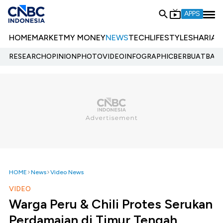
APPS
HOME
MARKET
MY MONEY
NEWS
TECH
LIFESTYLE
SHARIA
E
RESEARCH
OPINION
PHOTO
VIDEO
INFOGRAPHIC
BERBUATBAIK.
HOME
News
Video News
VIDEO
Warga Peru & Chili Protes Serukan
Perdamaian di Timur Tengah