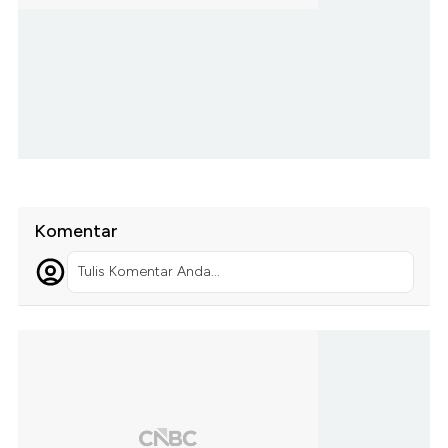
Komentar
Tulis Komentar Anda...