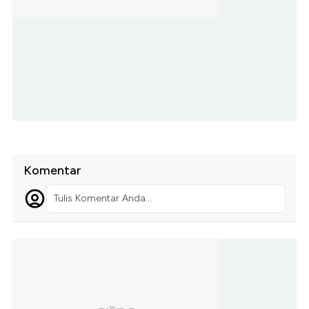
Komentar
Tulis Komentar Anda...