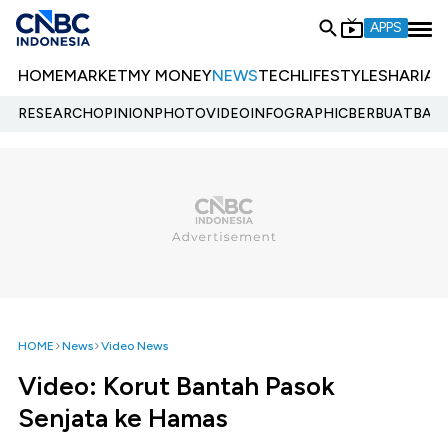
APPS
HOME
MARKET
MY MONEY
NEWS
TECH
LIFESTYLE
SHARIA
E
RESEARCH
OPINION
PHOTO
VIDEO
INFOGRAPHIC
BERBUATBAIK.
HOME
News
Video News
Video: Korut Bantah Pasok
Senjata ke Hamas