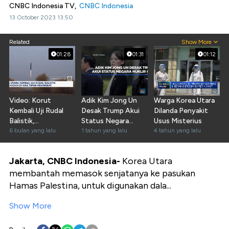
CNBC Indonesia TV,
CNBC Indonesia
13 October 2023 13:50
Related
Show More
01:28
01:31
01:12
Video: Korut
Adik Kim Jong Un
Warga Korea Utara
Kembali Uji Rudal
Desak Trump Akui
Dilanda Penyakit
Balistik,
Status Negara
Usus Misterius
Ketegangan Asia
6 bulan yang lalu
Nuklir Korut
1 tahun yang lalu
4 tahun yang lalu
Timur Memanas
Jakarta, CNBC Indonesia-
Korea Utara
membantah memasok senjatanya ke pasukan
Hamas Palestina, untuk digunakan dala...
Show More