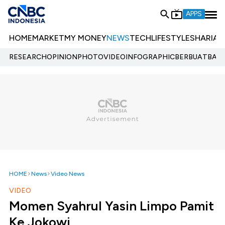
APPS
HOME
MARKET
MY MONEY
NEWS
TECH
LIFESTYLE
SHARIA
E
RESEARCH
OPINION
PHOTO
VIDEO
INFOGRAPHIC
BERBUATBAIK.
HOME
News
Video News
VIDEO
Momen Syahrul Yasin Limpo Pamit
Ke Jokowi