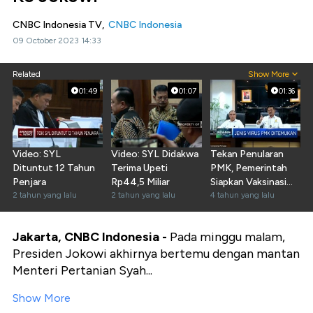
CNBC Indonesia TV,
CNBC Indonesia
09 October 2023 14:33
Related
Show More
01:49
01:07
01:36
Video: SYL
Video: SYL Didakwa
Tekan Penularan
Dituntut 12 Tahun
Terima Upeti
PMK, Pemerintah
Penjara
Rp44,5 Miliar
Siapkan Vaksinasi
2 tahun yang lalu
2 tahun yang lalu
Nasional
4 tahun yang lalu
Jakarta, CNBC Indonesia -
Pada minggu malam,
Presiden Jokowi akhirnya bertemu dengan mantan
Menteri Pertanian Syah...
Show More