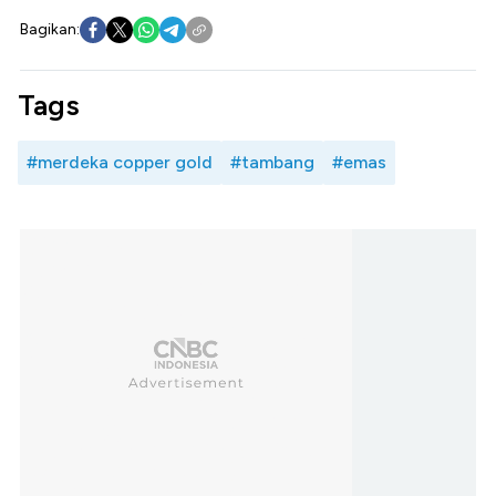
Bagikan:
Tags
#merdeka copper gold
#tambang
#emas