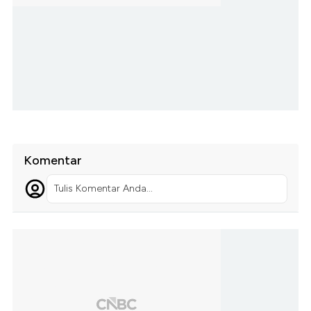
Komentar
Tulis Komentar Anda...