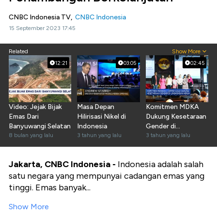
CNBC Indonesia TV,
CNBC Indonesia
15 September 2023 17:45
Related
Show More
12:21
03:05
02:45
Video: Jejak Bijak
Masa Depan
Komitmen MDKA
Emas Dari
Hilirisasi Nikel di
Dukung Kesetaraan
Banyuwangi Selatan
Indonesia
Gender di
8 bulan yang lalu
3 tahun yang lalu
Lingkungan Kerja
3 tahun yang lalu
Jakarta, CNBC Indonesia -
Indonesia adalah salah
satu negara yang mempunyai cadangan emas yang
tinggi. Emas banyak...
Show More