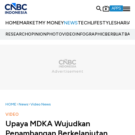
APPS
HOME
MARKET
MY MONEY
NEWS
TECH
LIFESTYLE
SHARIA
E
RESEARCH
OPINION
PHOTO
VIDEO
INFOGRAPHIC
BERBUATBAIK.
HOME
News
Video News
VIDEO
Upaya MDKA Wujudkan
Penambangan Berkelanjutan