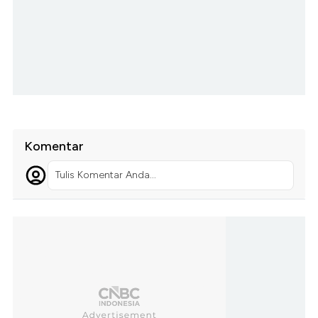
Komentar
Tulis Komentar Anda...