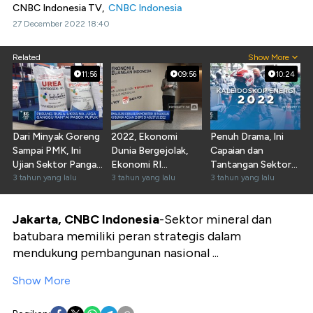
CNBC Indonesia TV,
CNBC Indonesia
27 December 2022 18:40
Related
Show More
11:56
09:56
10:24
Dari Minyak Goreng
2022, Ekonomi
Penuh Drama, Ini
Sampai PMK, Ini
Dunia Bergejolak,
Capaian dan
Ujian Sektor Pangan
Ekonomi RI
Tantangan Sektor
RI
3 tahun yang lalu
Ditopang
3 tahun yang lalu
Energi di 2022
3 tahun yang lalu
Komoditas
Jakarta, CNBC Indonesia
-Sektor mineral dan
batubara memiliki peran strategis dalam
mendukung pembangunan nasional ...
Show More