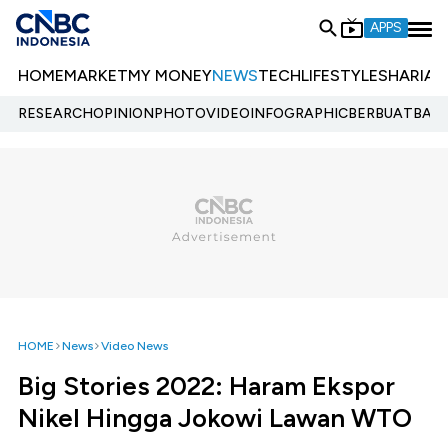
APPS
HOME
MARKET
MY MONEY
NEWS
TECH
LIFESTYLE
SHARIA
E
RESEARCH
OPINION
PHOTO
VIDEO
INFOGRAPHIC
BERBUATBAIK.
HOME
News
Video News
Big Stories 2022: Haram Ekspor
Nikel Hingga Jokowi Lawan WTO