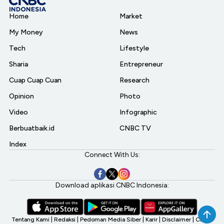
Home
Market
My Money
News
Tech
Lifestyle
Sharia
Entrepreneur
Cuap Cuap Cuan
Research
Opinion
Photo
Video
Infographic
Berbuatbaik.id
CNBC TV
Index
Connect With Us:
Download aplikasi CNBC Indonesia:
Tentang Kami
|
Redaksi
|
Pedoman Media Siber
|
Karir
|
Disclaimer
|
CNBC