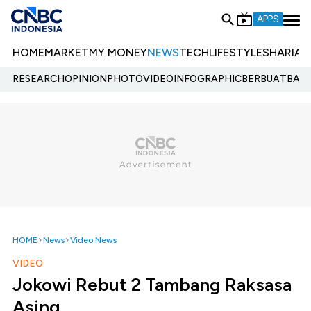
APPS
HOME
MARKET
MY MONEY
NEWS
TECH
LIFESTYLE
SHARIA
E
RESEARCH
OPINION
PHOTO
VIDEO
INFOGRAPHIC
BERBUATBAIK.
HOME
News
Video News
VIDEO
Jokowi Rebut 2 Tambang Raksasa
Asing