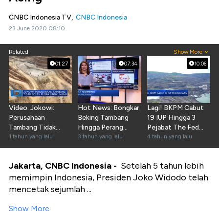
CNBC Indonesia TV,
CNBC Indonesia
23 June 2020 08:10
Related
Show More
01:27
07:34
10:06
Video: Jokowi:
Hot News: Bongkar
Lagi! BKPM Cabut
Perusahaan
Beking Tambang
19 IUP Hingga 3
Tambang Tidak
Hingga Perang
Pejabat The Fed
Boleh Rusak
1 tahun yang lalu
Rusia Ukraina
3 tahun yang lalu
'Resign'
4 tahun yang lalu
Lingkungan
Jakarta, CNBC Indonesia -
Setelah 5 tahun lebih
memimpin Indonesia, Presiden Joko Widodo telah
mencetak sejumlah ...
Show More