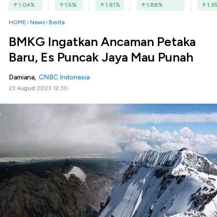
1.04
%
1.5
%
1.81
%
1.88
%
1.3
HOME
News
Berita
BMKG Ingatkan Ancaman Petaka
Baru, Es Puncak Jaya Mau Punah
Damiana,
CNBC Indonesia
23 August 2023 12:30