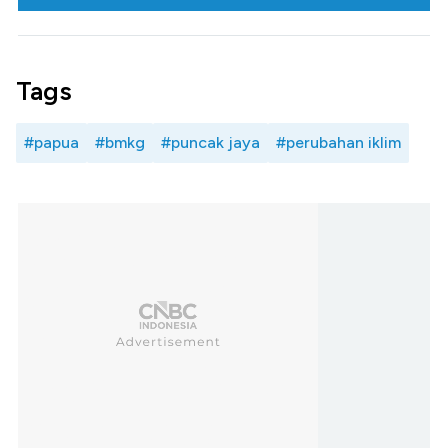
Tags
#papua
#bmkg
#puncak jaya
#perubahan iklim