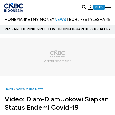
APPS
HOME
MARKET
MY MONEY
NEWS
TECH
LIFESTYLE
SHARIA
E
RESEARCH
OPINION
PHOTO
VIDEO
INFOGRAPHIC
BERBUATBAIK.
HOME
News
Video News
Video: Diam-Diam Jokowi Siapkan
Status Endemi Covid-19