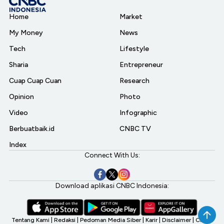
Home
Market
My Money
News
Tech
Lifestyle
Sharia
Entrepreneur
Cuap Cuap Cuan
Research
Opinion
Photo
Video
Infographic
Berbuatbaik.id
CNBC TV
Index
Connect With Us:
Download aplikasi CNBC Indonesia:
Tentang Kami
|
Redaksi
|
Pedoman Media Siber
|
Karir
|
Disclaimer
|
CNBC