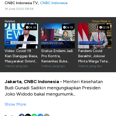
CNBC Indonesia TV,
CNBC Indonesia
14 June 2023 08:54
Related
Show More
04:26
04:19
02:06
Video: Covid-19
Status Endemi Jadi
Pandemi Covid
Kian Dianggap Biasa,
Pro Kontra,
Berakhir, Jokowi
Masyarakat Diminta
Kemenkes Buka
Minta Warga Tetap
Tetap Waspada
1 tahun yang lalu
Suara
3 tahun yang lalu
Hidup Bersih
3 tahun yang lalu
Jakarta, CNBC Indonesia -
Menteri Kesehatan
Budi Gunadi Sadikin mengungkapkan Presiden
Joko Widodo bakal mengumumk...
Show More