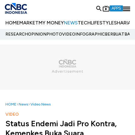
APPS
HOME
MARKET
MY MONEY
NEWS
TECH
LIFESTYLE
SHARIA
E
RESEARCH
OPINION
PHOTO
VIDEO
INFOGRAPHIC
BERBUATBAIK.
HOME
News
Video News
VIDEO
Status Endemi Jadi Pro Kontra,
Kemenkes Buka Suara