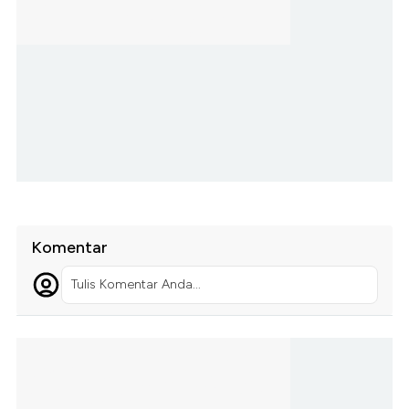
Komentar
Tulis Komentar Anda...