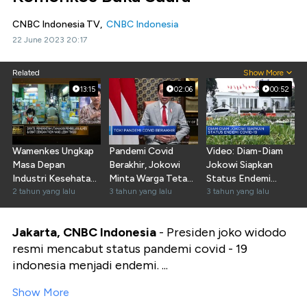
CNBC Indonesia TV,
CNBC Indonesia
22 June 2023 20:17
Related
Show More
13:15
02:06
00:52
Wamenkes Ungkap
Pandemi Covid
Video: Diam-Diam
Masa Depan
Berakhir, Jokowi
Jokowi Siapkan
Industri Kesehatan
Minta Warga Tetap
Status Endemi
Pasca Pandemi
2 tahun yang lalu
Hidup Bersih
3 tahun yang lalu
Covid-19
3 tahun yang lalu
Jakarta, CNBC Indonesia
- Presiden joko widodo
resmi mencabut status pandemi covid - 19
indonesia menjadi endemi. ...
Show More