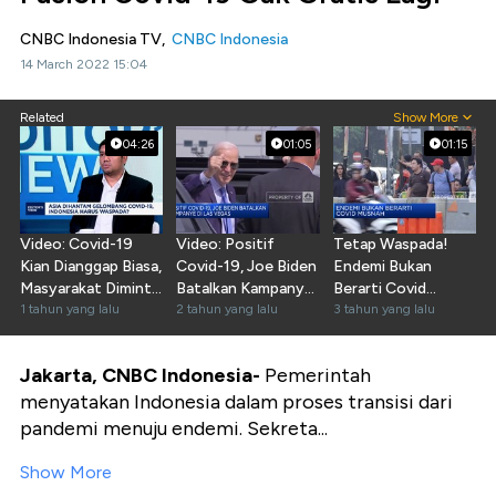
CNBC Indonesia TV,
CNBC Indonesia
14 March 2022 15:04
Related
Show More
04:26
01:05
01:15
Video: Covid-19
Video: Positif
Tetap Waspada!
Kian Dianggap Biasa,
Covid-19, Joe Biden
Endemi Bukan
Masyarakat Diminta
Batalkan Kampanye
Berarti Covid
Tetap Waspada
1 tahun yang lalu
di Las Vegas
2 tahun yang lalu
Musnah
3 tahun yang lalu
Jakarta, CNBC Indonesia-
Pemerintah
menyatakan Indonesia dalam proses transisi dari
pandemi menuju endemi. Sekreta...
Show More