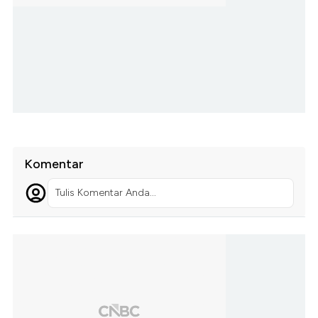
Komentar
Tulis Komentar Anda...