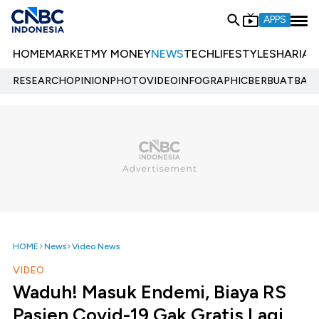
APPS
HOME
MARKET
MY MONEY
NEWS
TECH
LIFESTYLE
SHARIA
E
RESEARCH
OPINION
PHOTO
VIDEO
INFOGRAPHIC
BERBUATBAIK.
HOME
News
Video News
VIDEO
Waduh! Masuk Endemi, Biaya RS
Pasien Covid-19 Gak Gratis Lagi