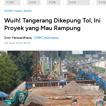
0
%
0
%
0
%
0
%
0
%
HOME
News
Berita
Wuih! Tangerang Dikepung Tol, Ini
Proyek yang Mau Rampung
Emir Yanwardhana,
CNBC Indonesia
09 June 2023 18:10