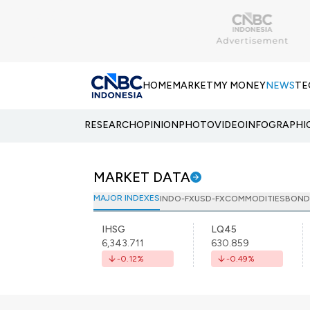
HOME
MARKET
MY MONEY
NEWS
TE
RESEARCH
OPINION
PHOTO
VIDEO
INFOGRAPHI
MARKET DATA
MAJOR INDEXES
INDO-FX
USD-FX
COMMODITIES
BOND
IHSG
LQ45
6,343.711
630.859
-0.12
%
-0.49
%