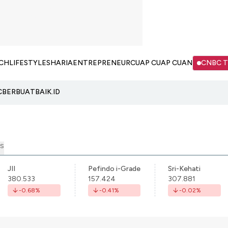
CH
LIFESTYLE
SHARIA
ENTREPRENEUR
CUAP CUAP CUAN
CNBC 
C
BERBUATBAIK.ID
S
JII
Pefindo i-Grade
Sri-Kehati
380.533
157.424
307.881
-0.68
%
-0.41
%
-0.02
%