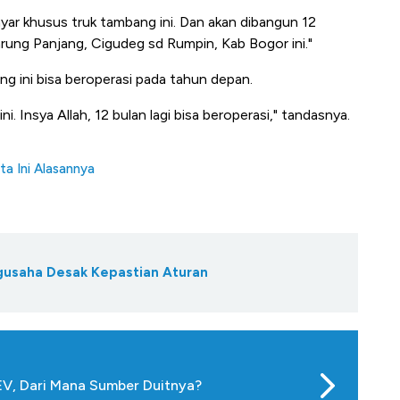
it
RI
Ad
ayar khusus truk tambang ini. Dan akan dibangun 12
Parung Panjang, Cigudeg sd Rumpin, Kab Bogor ini."
g ini bisa beroperasi pada tahun depan.
i. Insya Allah, 12 bulan lagi bisa beroperasi," tandasnya.
ata Ini Alasannya
gusaha Desak Kepastian Aturan
EV, Dari Mana Sumber Duitnya?