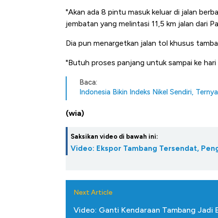
Alas Kaki Tumbuh Double Dig
"Akan ada 8 pintu masuk keluar di jalan berb
jembatan yang melintasi 11,5 km jalan dari 
Dia pun menargetkan jalan tol khusus tamban
"Butuh proses panjang untuk sampai ke hari in
Baca:
Indonesia Bikin Indeks Nikel Sendiri, Terny
(wia)
Saksikan video di bawah ini:
Video: Ekspor Tambang Tersendat, Pen
Next Article
Video: Ganti Kendaraan Tambang Jadi 