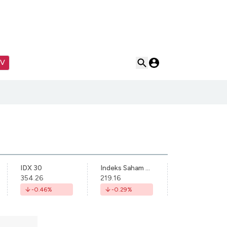
TV
IDX 30
Indeks Saham Syariah Indonesia
354.26
219.16
-0.46
%
-0.29
%