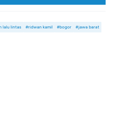
 lalu lintas
#ridwan kamil
#bogor
#jawa barat