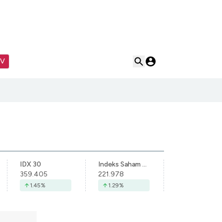
TV
IDX 30
Indeks Saham Syariah Indonesia
359.405
221.978
1.45
%
1.29
%