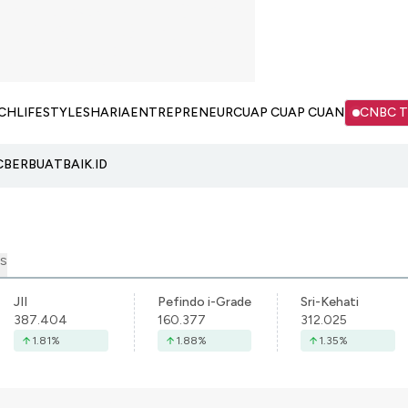
CH
LIFESTYLE
SHARIA
ENTREPRENEUR
CUAP CUAP CUAN
CNBC 
C
BERBUATBAIK.ID
S
JII
Pefindo i-Grade
Sri-Kehati
387.404
160.377
312.025
1.81
%
1.88
%
1.35
%