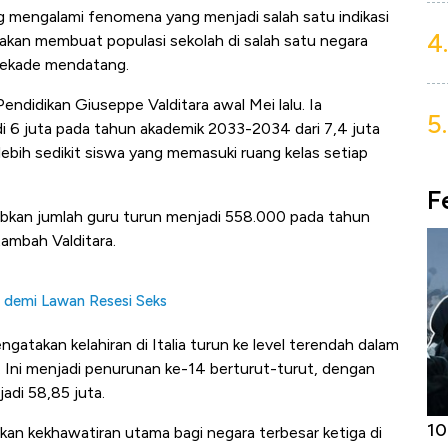
ang mengalami fenomena yang menjadi salah satu indikasi
4.
n akan membuat populasi sekolah di salah satu negara
dekade mendatang.
Pendidikan Giuseppe Valditara awal Mei lalu. Ia
5.
 6 juta pada tahun akademik 2033-2034 dari 7,4 juta
bih sedikit siswa yang memasuki ruang kelas setiap
F
bkan jumlah guru turun menjadi 558.000 pada tahun
tambah Valditara.
 demi Lawan Resesi Seks
gatakan kelahiran di Italia turun ke level terendah dalam
 Ini menjadi penurunan ke-14 berturut-turut, dengan
adi 58,85 juta.
Harga
Adu Panas Kinerja Emiten Minyak RI,
10
n kekhawatiran utama bagi negara terbesar ketiga di