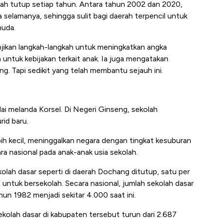
lah tutup setiap tahun. Antara tahun 2002 dan 2020,
selamanya, sehingga sulit bagi daerah terpencil untuk
muda.
njikan langkah-langkah untuk meningkatkan angka
untuk kebijakan terkait anak. Ia juga mengatakan
g. Tapi sedikit yang telah membantu sejauh ini.
lai melanda Korsel. Di Negeri Ginseng, sekolah
rid baru.
bih kecil, meninggalkan negara dengan tingkat kesuburan
a nasional pada anak-anak usia sekolah.
kolah dasar seperti di daerah Dochang ditutup, satu per
sa untuk bersekolah. Secara nasional, jumlah sekolah dasar
hun 1982 menjadi sekitar 4.000 saat ini.
sekolah dasar di kabupaten tersebut turun dari 2.687