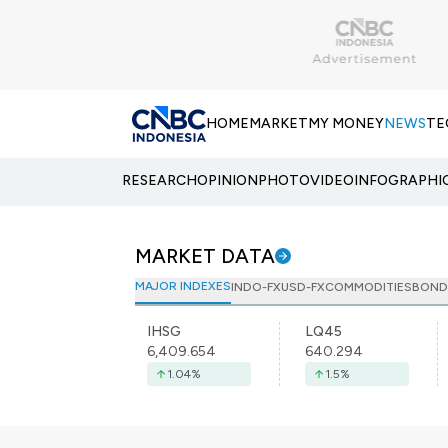
HOME
MARKET
MY MONEY
NEWS
TE
RESEARCH
OPINION
PHOTO
VIDEO
INFOGRAPHI
MARKET DATA
MAJOR INDEXES
INDO-FX
USD-FX
COMMODITIES
BOND
IHSG
LQ45
6,409.654
640.294
1.04
%
1.5
%