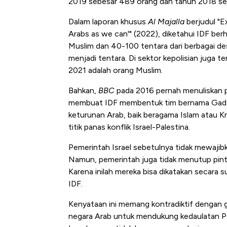
2019 sebesar 489 orang dan tahun 2018 se
Dalam laporan khusus
Al Majalla
berjudul "E
Arabs as we can'" (2022), diketahui IDF ber
Muslim dan 40-100 tentara dari berbagai d
menjadi tentara. Di sektor kepolisian juga t
2021 adalah orang Muslim.
Bahkan,
BBC
pada 2016 pernah menuliskan p
membuat IDF membentuk tim bernama Gadsar
keturunan Arab, baik beragama Islam atau Kr
titik panas konflik Israel-Palestina.
Pemerintah Israel sebetulnya tidak mewajibka
Namun, pemerintah juga tidak menutup pintu
Karena inilah mereka bisa dikatakan secara
IDF.
Kenyataan ini memang kontradiktif dengan g
negara Arab untuk mendukung kedaulatan Pa