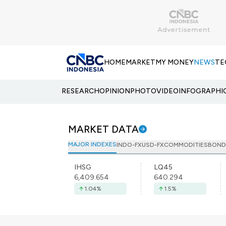
HOME
MARKET
MY MONEY
NEWS
TE
RESEARCH
OPINION
PHOTO
VIDEO
INFOGRAPHI
MARKET DATA
MAJOR INDEXES
INDO-FX
USD-FX
COMMODITIES
BOND
IHSG
LQ45
6,409.654
640.294
1.04
%
1.5
%