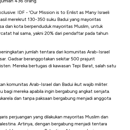
jumlah 436 orang.
xclusive: IDF - 'Our Mission is to Enlist as Many Israeli
hasil merekrut 130-350 suku Badui yang mayoritas
esa dan kota berpenduduk mayoritas Muslim, untuk
ercatat hal sama, yakni 20% dari pendaftar pada tahun
eningkatan jumlah tentara dari komunitas Arab-Israel
. Gadsar beranggotakan sekitar 500 prajurit
isten. Mereka bertugas di kawasan Tepi Barat, salah satu
n komunitas Arab-Israel dan Badui ikut wajib militer.
 bagi mereka apabila ingin bergabung angkat senjata.
 sukarela dan tanpa paksaan bergabung menjadi anggota
aris perjuangan yang dilakukan mayoritas Muslim dan
lestina. Artinya, dengan bergabung menjadi tentara