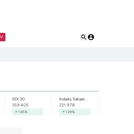
TV
IDX 30
Indeks Saham Syariah Indonesia
359.405
221.978
1.45
%
1.29
%