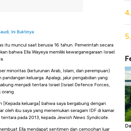
4.
udi, Ini Buktinya
5.
as itu muncul saat berusia 16 tahun. Pemerintah secara
an bahwa Ella Wayeya memiliki kewarganegaraan Israel.
F
a.
uper minoritas (keturunan Arab, Islam, dan perempuan)
pandangan keluarga. Apalagi, jalur pengabdian yang
gabung menjadi tentara Israel (Israel Defence Forces,
k orang.
an [Kepada keluarga] bahwa saya bergabung dengan
gkar oleh ibu saya yang menemukan seragam IDF di kamar.
k tentara pada 2013, kepada
Jewish News Syndicat
e
.
Begini Cara Korsel atasi Panas Tanpa AC
Daftar Sung
F membuat Ella mendapat sentimen dan cemoohan luar