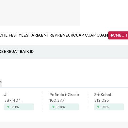
CH
LIFESTYLE
SHARIA
ENTREPRENEUR
CUAP CUAP CUAN
CNBC 
C
BERBUATBAIK.ID
S
JII
Pefindo i-Grade
Sri-Kehati
387.404
160.377
312.025
1.81
%
1.88
%
1.35
%