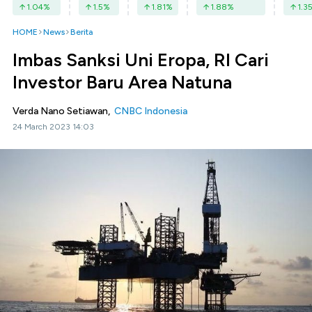
1.04
%
1.5
%
1.81
%
1.88
%
1.3
HOME
News
Berita
Imbas Sanksi Uni Eropa, RI Cari
Investor Baru Area Natuna
Verda Nano Setiawan,
CNBC Indonesia
24 March 2023 14:03