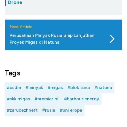
Drone
Next Article
Perusahaan Minyak Rusia Siap Lanjutkan
Proyek Migas di Natuna
Tags
#esdm
#minyak
#migas
#blok tuna
#natuna
#skk migas
#premier oil
#harbour energy
#zarubezhneft
#rusia
#uni eropa