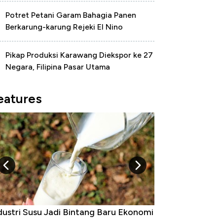
Potret Petani Garam Bahagia Panen
Berkarung-karung Rejeki El Nino
Pikap Produksi Karawang Diekspor ke 27
Negara, Filipina Pasar Utama
eatures
dustri Susu Jadi Bintang Baru Ekonomi
5 Raja Ekonomi 