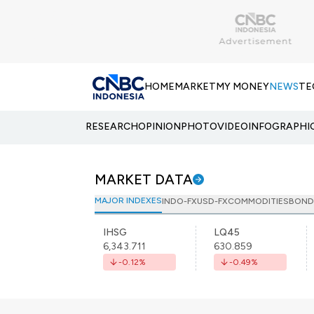
HOME
MARKET
MY MONEY
NEWS
TE
RESEARCH
OPINION
PHOTO
VIDEO
INFOGRAPHI
MARKET DATA
MAJOR INDEXES
INDO-FX
USD-FX
COMMODITIES
BOND
IHSG
LQ45
6,343.711
630.859
-0.12
%
-0.49
%