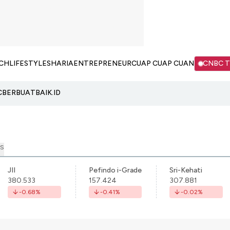
CH
LIFESTYLE
SHARIA
ENTREPRENEUR
CUAP CUAP CUAN
CNBC 
C
BERBUATBAIK.ID
S
JII
Pefindo i-Grade
Sri-Kehati
380.533
157.424
307.881
-0.68
%
-0.41
%
-0.02
%