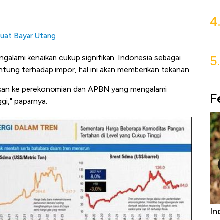
4.
Buat Bayar Utang
5.
galami kenaikan cukup signifikan. Indonesia sebagai
tung terhadap impor, hal ini akan memberikan tekanan.
ksikan ke perekonomian dan APBN yang mengalami
F
gi," paparnya.
Bangkit dari Kubur! Bisnis Furniture &
In