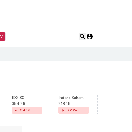
TV
IDX 30
Indeks Saham Syariah Indonesia
354.26
219.16
-0.46
%
-0.29
%