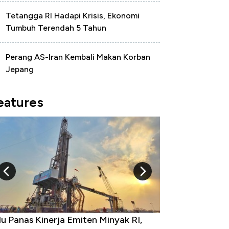
Tetangga RI Hadapi Krisis, Ekonomi
Tumbuh Terendah 5 Tahun
Perang AS-Iran Kembali Makan Korban
Jepang
eatures
u Panas Kinerja Emiten Minyak RI,
10 Provinsi den