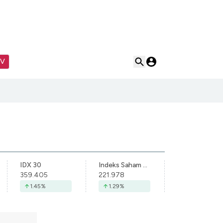
TV
IDX 30
Indeks Saham Syariah Indonesia
359.405
221.978
1.45
%
1.29
%