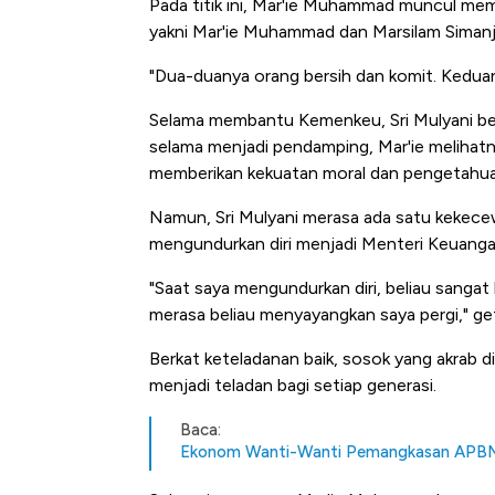
Pada titik ini, Mar'ie Muhammad muncul me
yakni Mar'ie Muhammad dan Marsilam Simanj
"Dua-duanya orang bersih dan komit. Keduan
Selama membantu Kemenkeu, Sri Mulyani berc
selama menjadi pendamping, Mar'ie melihatn
memberikan kekuatan moral dan pengetahuan
Namun, Sri Mulyani merasa ada satu kekecewa
mengundurkan diri menjadi Menteri Keuanga
"Saat saya mengundurkan diri, beliau sangat 
merasa beliau menyayangkan saya pergi," get
Berkat keteladanan
baik, sosok yang akrab 
menjadi teladan bagi setiap generasi.
Baca:
Ekonom Wanti-Wanti Pemangkasan APBN 