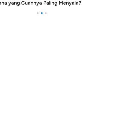
na yang Cuannya Paling Menyala?
Pengangguran Te