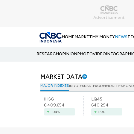
HOME
MARKET
MY MONEY
NEWS
TE
RESEARCH
OPINION
PHOTO
VIDEO
INFOGRAPHI
MARKET DATA
MAJOR INDEXES
INDO-FX
USD-FX
COMMODITIES
BOND
IHSG
LQ45
6,409.654
640.294
1.04
%
1.5
%