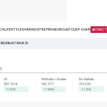
CH
LIFESTYLE
SHARIA
ENTREPRENEUR
CUAP CUAP CUAN
CNBC 
C
BERBUATBAIK.ID
S
JII
Pefindo i-Grade
Sri-Kehati
387.404
160.377
312.025
1.81
%
1.88
%
1.35
%