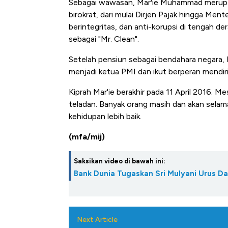
Sebagai wawasan, Mar'ie Muhammad merupaka
birokrat, dari mulai Dirjen Pajak hingga Ment
berintegritas, dan anti-korupsi di tengah dera
sebagai "Mr. Clean".
Setelah pensiun sebagai bendahara negara, M
menjadi ketua PMI dan ikut berperan mendir
Kiprah Mar'ie berakhir pada 11 April 2016. 
teladan. Banyak orang masih dan akan selam
kehidupan lebih baik.
(mfa/mij)
Saksikan video di bawah ini:
Bank Dunia Tugaskan Sri Mulyani Urus D
Next Article