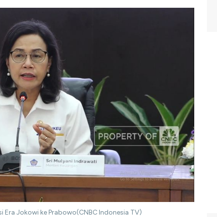
isi Era Jokowi ke Prabowo(CNBC Indonesia TV)