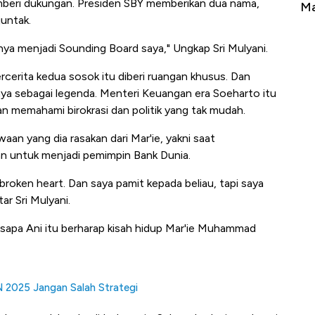
mberi dukungan. Presiden SBY memberikan dua nama,
Tembaga Terbang ke Zona Berbahaya
Ma
untak.
ya menjadi Sounding Board saya," Ungkap Sri Mulyani.
erita kedua sosok itu diberi ruangan khusus. Dan
ya sebagai legenda. Menteri Keuangan era Soeharto itu
 memahami birokrasi dan politik yang tak mudah.
an yang dia rasakan dari Mar'ie, yakni saat
n untuk menjadi pemimpin Bank Dunia.
broken heart. Dan saya pamit kepada beliau, tapi saya
ar Sri Mulyani.
disapa Ani itu berharap kisah hidup Mar'ie Muhammad
2025 Jangan Salah Strategi