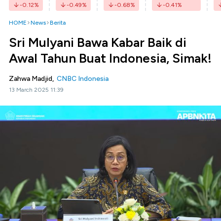
-0.12
%
-0.49
%
-0.68
%
-0.41
%
HOME
News
Berita
Sri Mulyani Bawa Kabar Baik di
Awal Tahun Buat Indonesia, Simak!
Zahwa Madjid,
CNBC Indonesia
13 March 2025 11:39