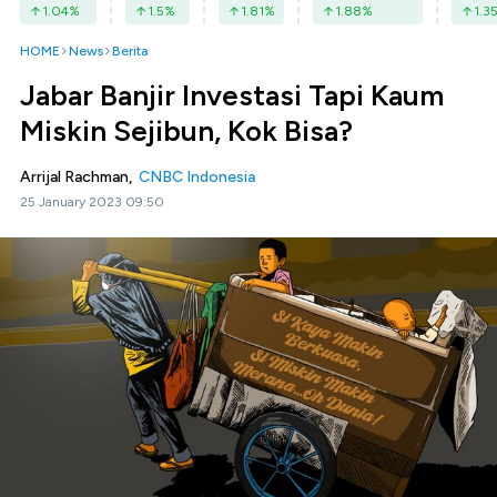
1.04
%
1.5
%
1.81
%
1.88
%
1.3
HOME
News
Berita
Jabar Banjir Investasi Tapi Kaum
Miskin Sejibun, Kok Bisa?
Arrijal Rachman,
CNBC Indonesia
25 January 2023 09:50