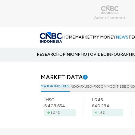
HOME
MARKET
MY MONEY
NEWS
TE
RESEARCH
OPINION
PHOTO
VIDEO
INFOGRAPHI
MARKET DATA
MAJOR INDEXES
INDO-FX
USD-FX
COMMODITIES
BOND
IHSG
LQ45
6,409.654
640.294
1.04
%
1.5
%