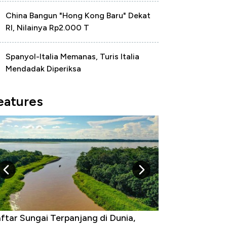
China Bangun "Hong Kong Baru" Dekat
RI, Nilainya Rp2.000 T
Spanyol-Italia Memanas, Turis Italia
Mendadak Diperiksa
eatures
ftar Sungai Terpanjang di Dunia,
Negara yang Wa