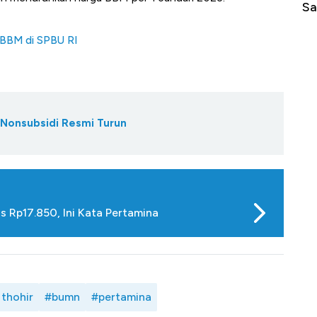
di Jaman Dulu
Sa
a BBM di SPBU RI
 Nonsubsidi Resmi Turun
 Rp17.850, Ini Kata Pertamina
 thohir
#bumn
#pertamina