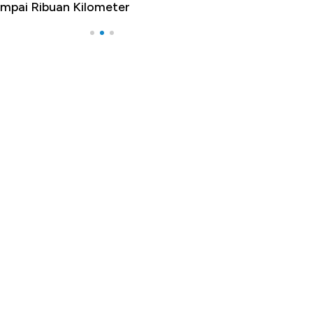
mpai Ribuan Kilometer
Melancong Luar 