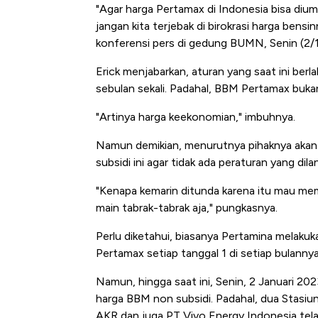
"Agar harga Pertamax di Indonesia bisa diu
jangan kita terjebak di birokrasi harga bens
konferensi pers di gedung BUMN, Senin (2/
Erick menjabarkan, aturan yang saat ini ber
sebulan sekali. Padahal, BBM Pertamax bukan
"Artinya harga keekonomian," imbuhnya.
Namun demikian, menurutnya pihaknya akan 
subsidi ini agar tidak ada peraturan yang dila
"Kenapa kemarin ditunda karena itu mau me
main tabrak-tabrak aja," pungkasnya.
Perlu diketahui, biasanya Pertamina melaku
Pertamax setiap tanggal 1 di setiap bulannya
Namun, hingga saat ini, Senin, 2 Januari 
harga BBM non subsidi. Padahal, dua Stasiu
AKR dan juga PT Vivo Energy Indonesia tel