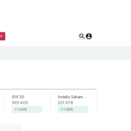
TV
IDX 30
Indeks Saham Syariah Indonesia
359.405
221.978
1.45
%
1.29
%