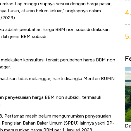
mumkan tiap minggu supaya sesuai dengan harga pasar,
4.
innya turun, aturan belum keluar," ungkapnya dalam
1/2023).
laku adalah perubahan harga BBM non subsidi dilakukan
5.
 lah jenis BBM subsidi.
F
melakukan konsultasi terkait perubahan harga BBM non
nggar.
mastikan tidak melanggar, nanti disangka Menteri BUMN
kan penyesuaian harga BBM non subsidi, termasuk
.
2023, Pertamax masih belum mengumumkan penyesuaian
n Pengisian Bahan Bakar Umum (SPBU) lainnya yakni BP-
Begini Cara Korsel atasi Panas Tanpa AC
Da
ah menurunkan harga BBM per 1 Januari 2023.