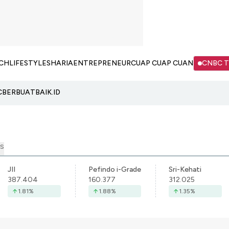
CH
LIFESTYLE
SHARIA
ENTREPRENEUR
CUAP CUAP CUAN
CNBC 
C
BERBUATBAIK.ID
S
JII
Pefindo i-Grade
Sri-Kehati
387.404
160.377
312.025
1.81
%
1.88
%
1.35
%