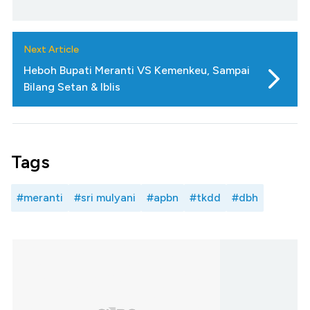
Next Article
Heboh Bupati Meranti VS Kemenkeu, Sampai
Bilang Setan & Iblis
Tags
#meranti
#sri mulyani
#apbn
#tkdd
#dbh