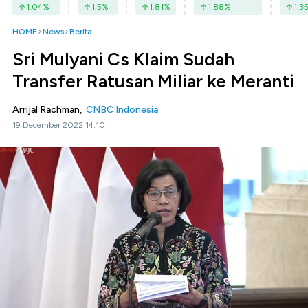
1.04
%
1.5
%
1.81
%
1.88
%
1.3
HOME
News
Berita
Sri Mulyani Cs Klaim Sudah
Transfer Ratusan Miliar ke Meranti
Arrijal Rachman,
CNBC Indonesia
19 December 2022 14:10