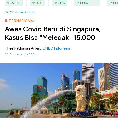
1.04
%
1.5
%
1.81
%
1.88
%
1.3
HOME
News
Berita
INTERNASIONAL
Awas Covid Baru di Singapura,
Kasus Bisa "Meledak" 15.000
Thea Fathanah Arbar,
CNBC Indonesia
17 October 2022 14:13