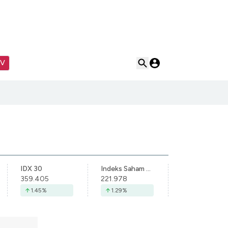
TV
IDX 30
Indeks Saham Syariah Indonesia
359.405
221.978
1.45
%
1.29
%