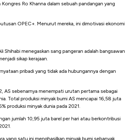
ta Kongres Ro Khanna dalam sebuah pandangan yang
eputusan OPEC+. Menurut mereka, ini dimotivasi ekonomi
di, Ali Shihabi menegaskan sang pangeran adalah bangsawan
enjadi sikap kerajaan.
ernyataan pribadi yang tidak ada hubungannya dengan
22, AS sebenarnya menempati urutan pertama sebagai
nia. Total produksi minyak bumi AS mencapai 16,58 juta
8,5% produksi minyak dunia pada 2021.
ngan jumlah 10,95 juta barel per hari atau berkontribusi
2021.
egara yang satu ini menghasilkan minyak bumi sebanyak