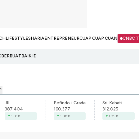
CH
LIFESTYLE
SHARIA
ENTREPRENEUR
CUAP CUAP CUAN
CNBC 
C
BERBUATBAIK.ID
S
JII
Pefindo i-Grade
Sri-Kehati
387.404
160.377
312.025
1.81
%
1.88
%
1.35
%