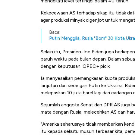
mendekati level tertinggi dalam 40 tahun.
Kekecewaan AS terhadap sikap itu tidak datan
agar produksi minyak digenjot untuk mengatas
Baca:
Putin Menggila, Rusia "Bom" 30 Kota Ukr
Selain itu, Presiden Joe Biden juga berkepe
paruh waktu pada bulan depan. Dalam sebu
dengan keputusan 'OPEC+ picik.
Ia menyesalkan pemangkasan kuota produks
lanjutan dari serangan Putin ke Ukraina. B
melepaskan 10 juta barel lagi dari cadangan 
Sejumlah anggota Senat dan DPR AS juga be
mata dengan Rusia, melecehkan AS dan har
"Amerika seharusnya tidak memberikan kendal
itu kepada sekutu musuh terbesar kita, pemer