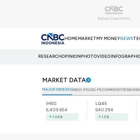
HOME
MARKET
MY MONEY
NEWS
TE
RESEARCH
OPINION
PHOTO
VIDEO
INFOGRAPHI
MARKET DATA
MAJOR INDEXES
INDO-FX
USD-FX
COMMODITIES
BOND
IHSG
LQ45
6,409.654
640.294
1.04
%
1.5
%