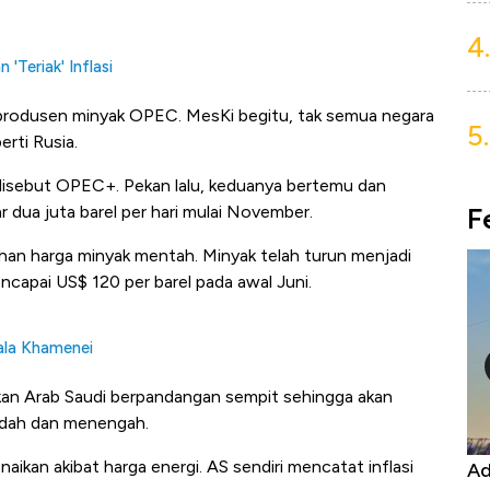
4.
Teriak' Inflasi
 produsen minyak OPEC. MesKi begitu, tak semua negara
5.
rti Rusia.
isebut OPEC+. Pekan lalu, keduanya bertemu dan
F
dua juta barel per hari mulai November.
han harga minyak mentah. Minyak telah turun menjadi
ncapai US$ 120 per barel pada awal Juni.
ala Khamenei
an Arab Saudi berpandangan sempit sehingga akan
ndah dan menengah.
naikan akibat harga energi. AS sendiri mencatat inflasi
Kongo Tutup Keran Ekspor, Harga
Ad