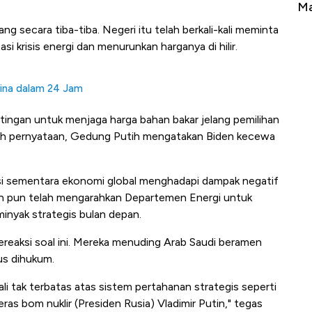
Tembaga Terbang ke Zona Berbahaya
Ma
g secara tiba-tiba. Negeri itu telah berkali-kali meminta
i krisis energi dan menurunkan harganya di hilir.
aina dalam 24 Jam
ntingan untuk menjaga harga bahan bakar jelang pemilihan
ah pernyataan, Gedung Putih mengatakan Biden kecewa
i sementara ekonomi global menghadapi dampak negatif
iden pun telah mengarahkan Departemen Energi untuk
minyak strategis bulan depan.
reaksi soal ini. Mereka menuding Arab Saudi beramen
us dihukum.
i tak terbatas atas sistem pertahanan strategis seperti
as bom nuklir (Presiden Rusia) Vladimir Putin," tegas