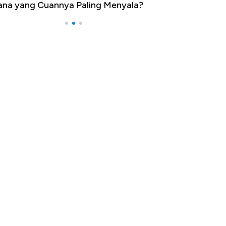
na yang Cuannya Paling Menyala?
Pengangguran Te