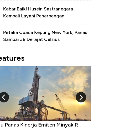
Kabar Baik! Husein Sastranegara
Kembali Layani Penerbangan
Petaka Cuaca Kepung New York, Panas
Sampai 38 Derajat Celsius
eatures
u Panas Kinerja Emiten Minyak RI,
10 Provinsi den