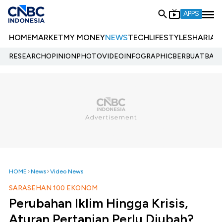
APPS
HOME
MARKET
MY MONEY
NEWS
TECH
LIFESTYLE
SHARIA
E
RESEARCH
OPINION
PHOTO
VIDEO
INFOGRAPHIC
BERBUATBAIK.
HOME
News
Video News
SARASEHAN 100 EKONOM
Perubahan Iklim Hingga Krisis,
Aturan Pertanian Perlu Diubah?