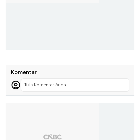
Komentar
Tulis Komentar Anda...