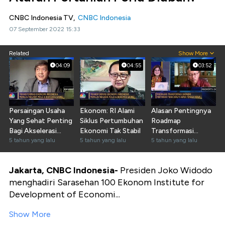
CNBC Indonesia TV,
CNBC Indonesia
07 September 2022 15:33
Related
Show More
04:09
04:55
03:52
Persaingan Usaha
Ekonom: RI Alami
Alasan Pentingnya
Yang Sehat Penting
Siklus Pertumbuhan
Roadmap
Bagi Akselerasi
Ekonomi Tak Stabil
Transformasi
Ekonomi
5 tahun yang lalu
5 tahun yang lalu
Ekonomi
5 tahun yang lalu
Pascapandemi
Jakarta, CNBC
Indonesia-
Presiden Joko Widodo
menghadiri Sarasehan 100 Ekonom Institute for
Development of Economi...
Show More