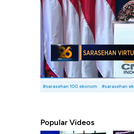
Sarasehan 100 ekonom tahun 2021 disebut 
dari para ekonomi Indonesia untuk bersama
kepada pemerintah dan otoritas dalam men
Selengkapnya saksikan sambutan Direktur 
100 Ekonom 2021, CNBC Indonesia (Kamis,
Bagikan:
#sarasehan 100 ekonom
#sarasehan e
Popular Videos