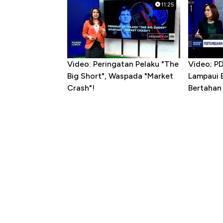
11:25
Video: Peringatan Pelaku "The
Video; P
Big Short", Waspada "Market
Lampaui 
Crash"!
Bertahan