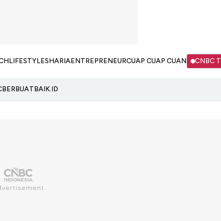
CH
LIFESTYLE
SHARIA
ENTREPRENEUR
CUAP CUAP CUAN
CNBC 
C
BERBUATBAIK.ID