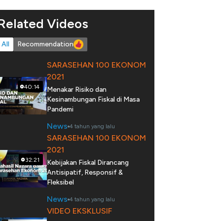
Related Videos
All
Recommendation
SARASEHAN 100 EKONOM
2021
40:14
Menakar Risiko dan
Kesinambungan Fiskal di Masa
Pandemi
News
4 tahun yang lalu
SARASEHAN 100 EKONOM
2021
32:21
Kebijakan Fiskal Dirancang
Antisipatif, Responsif &
Fleksibel
News
4 tahun yang lalu
VIDEO EKSKLUSIF