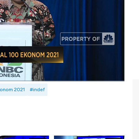
Direktur Eksekutif INDEF, Tauhid Ahmad sebagai upaya
 menghasilkan pokok pikiran yang dapat menjadi masukan
jawab tantangan ekonomi di tengah pandemi covid-19.
Eksekutif INDEF, Tauhid Ahmad dalam Sarasehan Virtual
 26/08/2021)
konom 2021
#indef