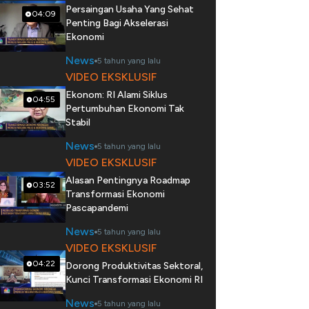
Persaingan Usaha Yang Sehat
04:09
Penting Bagi Akselerasi
Ekonomi
News
5 tahun yang lalu
VIDEO EKSKLUSIF
Ekonom: RI Alami Siklus
04:55
Pertumbuhan Ekonomi Tak
Stabil
News
5 tahun yang lalu
VIDEO EKSKLUSIF
Alasan Pentingnya Roadmap
03:52
Transformasi Ekonomi
Pascapandemi
News
5 tahun yang lalu
VIDEO EKSKLUSIF
04:22
Dorong Produktivitas Sektoral,
Kunci Transformasi Ekonomi RI
News
5 tahun yang lalu