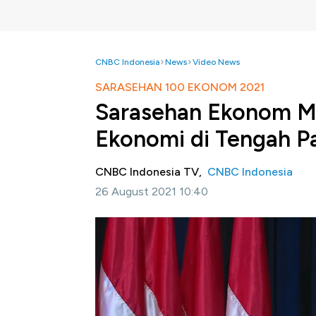
CNBC Indonesia
News
Video News
SARASEHAN 100 EKONOM 2021
Sarasehan Ekonom M
Ekonomi di Tengah 
CNBC Indonesia TV,
CNBC Indonesia
26 August 2021 10:40
Jakarta, CNBC Indonesia-
CNBC Indonesia
and Finance (INDEF) menggelar 'Sarasehan
Reformasi Struktural Fiskal dan Belanja Be
bagaimana reformasi struktural bisa men
pemulihan ekonomi.