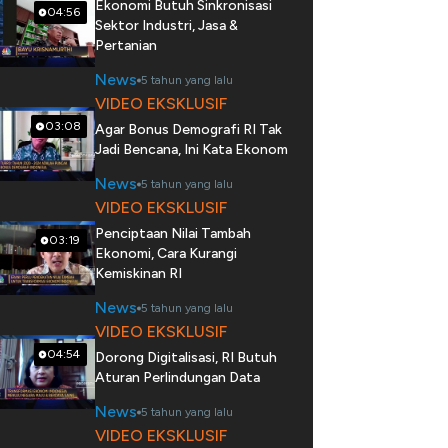
Ekonomi Butuh Sinkronisasi
04:56
Sektor Industri, Jasa &
Pertanian
News
5 tahun yang lalu
VIDEO EKSKLUSIF
03:08
Agar Bonus Demografi RI Tak
Jadi Bencana, Ini Kata Ekonom
News
5 tahun yang lalu
VIDEO EKSKLUSIF
Penciptaan Nilai Tambah
03:19
Ekonomi, Cara Kurangi
Kemiskinan RI
News
5 tahun yang lalu
VIDEO EKSKLUSIF
04:54
Dorong Digitalisasi, RI Butuh
Aturan Perlindungan Data
News
5 tahun yang lalu
VIDEO EKSKLUSIF