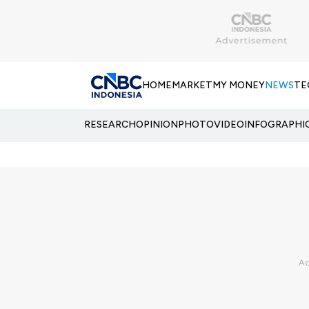
HOME
MARKET
MY MONEY
NEWS
TE
RESEARCH
OPINION
PHOTO
VIDEO
INFOGRAPHI