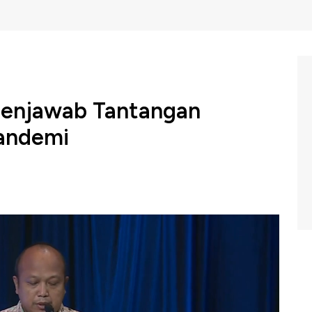
enjawab Tantangan
Pandemi
 bersama Institute for Development of Economics
 Virtual 100 Ekonom 2021' dengan tema 'Penguatan
rkualitas di Tengah Pandemi' untuk mengupas tentang
dorong pertumbuhan dalam rangka menyambut momentum