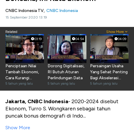
CNBC Indonesia TV,
CNBC Indonesia
15 September 2020 13:19
Related
Show More
03:19
04:54
04:09
Penciptaan Nilai
Dorong Digitalisasi,
Persaingan Usaha
Tambah Ekonomi,
RI Butuh Aturan
Yang Sehat Penting
Cara Kurangi
Perlindungan Data
Bagi Akselerasi
Kemiskinan RI
5 tahun yang lalu
5 tahun yang lalu
Ekonomi
5 tahun yang lalu
Jakarta, CNBC Indonesia
-
2020-2024 disebut
Ekonom, Turro S. Wongkaren sebagai tahun
puncak bonus demografi di Indo...
Show More