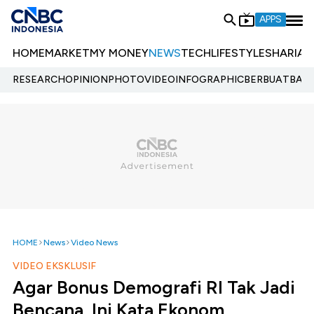
APPS
HOME
MARKET
MY MONEY
NEWS
TECH
LIFESTYLE
SHARIA
E
RESEARCH
OPINION
PHOTO
VIDEO
INFOGRAPHIC
BERBUATBAIK.
HOME
News
Video News
VIDEO EKSKLUSIF
Agar Bonus Demografi RI Tak Jadi
Bencana, Ini Kata Ekonom