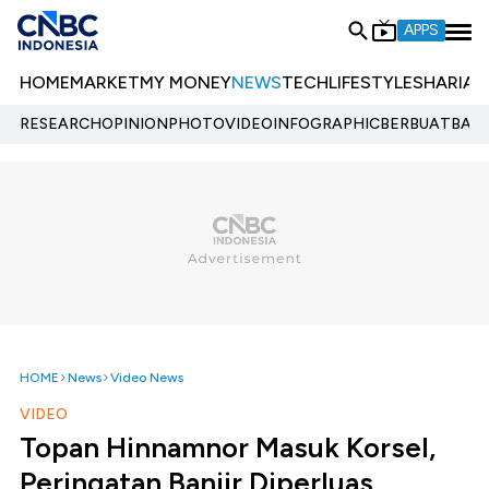
APPS
HOME
MARKET
MY MONEY
NEWS
TECH
LIFESTYLE
SHARIA
E
RESEARCH
OPINION
PHOTO
VIDEO
INFOGRAPHIC
BERBUATBAIK.
HOME
News
Video News
VIDEO
Topan Hinnamnor Masuk Korsel,
Peringatan Banjir Diperluas