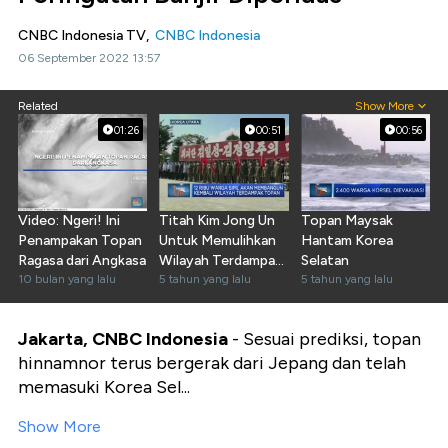
CNBC Indonesia TV,
CNBC Indonesia
06 September 2022 13:57
Related
Show More
01:26
00:51
00:56
Video: Ngeri! Ini
Titah Kim Jong Un
Topan Maysak
Penampakan Topan
Untuk Memulihkan
Hantam Korea
Ragasa dari Angkasa
Wilayah Terdampak
Selatan
10 bulan yang lalu
Topan
5 tahun yang lalu
5 tahun yang lalu
Jakarta, CNBC Indonesia
- Sesuai prediksi, topan
hinnamnor terus bergerak dari Jepang dan telah
memasuki Korea Sel...
Show More