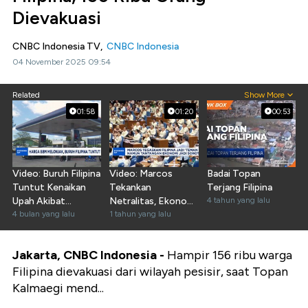
Dievakuasi
CNBC Indonesia TV,
CNBC Indonesia
04 November 2025 09:54
Related
Show More
01:58
01:20
00:53
Video: Buruh Filipina
Video: Marcos
Badai Topan
Tuntut Kenaikan
Tekankan
Terjang Filipina
Upah Akibat
Netralitas, Ekonomi
4 tahun yang lalu
Lonjakan Harga
4 bulan yang lalu
Filipina Diuji
1 tahun yang lalu
BBM
Jakarta, CNBC Indonesia -
Hampir 156 ribu warga
Filipina dievakuasi dari wilayah pesisir, saat Topan
Kalmaegi mend...