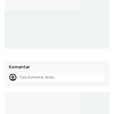
Komentar
Tulis Komentar Anda...