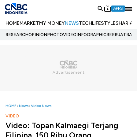
APPS
HOME
MARKET
MY MONEY
NEWS
TECH
LIFESTYLE
SHARIA
E
RESEARCH
OPINION
PHOTO
VIDEO
INFOGRAPHIC
BERBUATBAIK.
HOME
News
Video News
VIDEO
Video: Topan Kalmaegi Terjang
Filipina, 150 Ribu Orang