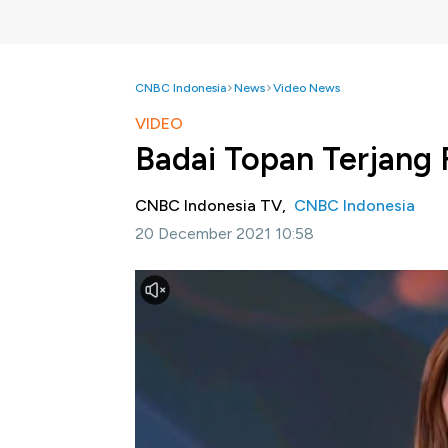
CNBC Indonesia
News
Video News
VIDEO
Badai Topan Terjang F
CNBC Indonesia TV,
CNBC Indonesia
20 December 2021 10:58
Jakarta, CNBC Indonesia -
Badai topan me
bencana alam ini.
Simak informasi selengkapnya di program 
ini
Bagikan: