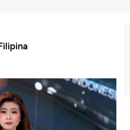
ilipina
nerjang Filipina. Setidaknya 75 orang meninggal dalam
Squawk Box CNBC Indonesia (Senin, 20/12/2021) berikut