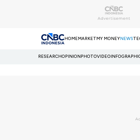
HOME
MARKET
MY MONEY
NEWS
TE
RESEARCH
OPINION
PHOTO
VIDEO
INFOGRAPHI