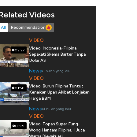
Related Videos
All
Recommendation
VIDEO
Video: Indonesia-Filipina
02:27
Sepakati Skema Barter Tanpa
Dolar AS
News
1 bulan yang lalu
VIDEO
Video: Buruh Filipina Tuntut
01:58
Kenaikan Upah Akibat Lonjakan
Harga BBM
News
4 bulan yang lalu
VIDEO
Video: Topan Super Fung-
01:29
Wong Hantam Filipina, 1 Juta
Warga Dievakuasi