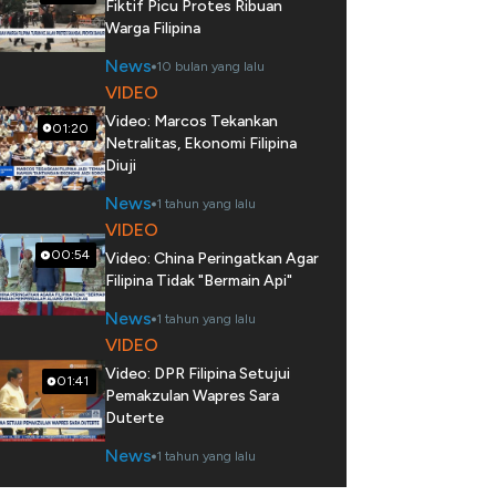
Fiktif Picu Protes Ribuan
Warga Filipina
News
10 bulan yang lalu
VIDEO
Video: Marcos Tekankan
01:20
Netralitas, Ekonomi Filipina
Diuji
News
1 tahun yang lalu
VIDEO
00:54
Video: China Peringatkan Agar
Filipina Tidak "Bermain Api"
News
1 tahun yang lalu
VIDEO
Video: DPR Filipina Setujui
01:41
Pemakzulan Wapres Sara
Duterte
News
1 tahun yang lalu