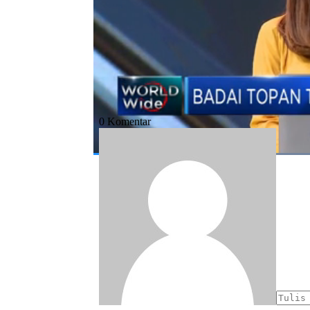
#filipina
#badai
#topan