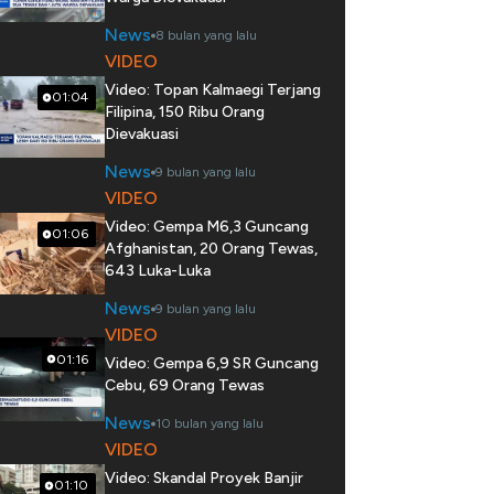
News
8 bulan yang lalu
VIDEO
Video: Topan Kalmaegi Terjang
01:04
Filipina, 150 Ribu Orang
Dievakuasi
News
9 bulan yang lalu
VIDEO
Video: Gempa M6,3 Guncang
01:06
Afghanistan, 20 Orang Tewas,
643 Luka-Luka
News
9 bulan yang lalu
VIDEO
01:16
Video: Gempa 6,9 SR Guncang
Cebu, 69 Orang Tewas
News
10 bulan yang lalu
VIDEO
Video: Skandal Proyek Banjir
01:10