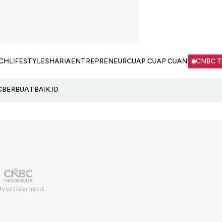
CH
LIFESTYLE
SHARIA
ENTREPRENEUR
CUAP CUAP CUAN
CNBC 
C
BERBUATBAIK.ID