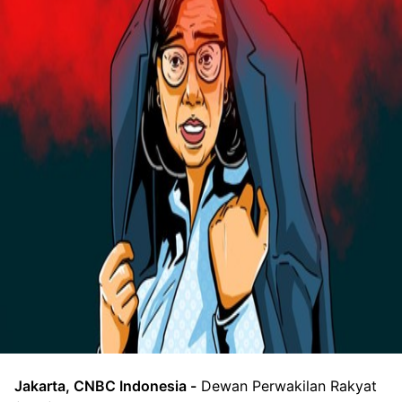
Foto: Infografis/RI Ketiban Sial Resesi Amerika, Kok Bisa Bu Sri
Mulyani?/Aristya Rahadian
Jakarta, CNBC Indonesia -
Dewan Perwakilan Rakyat