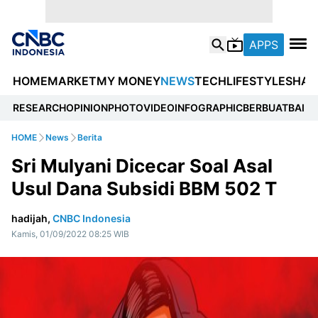
APPS
HOME
MARKET
MY MONEY
NEWS
TECH
LIFESTYLE
SHAR
RESEARCH
OPINION
PHOTO
VIDEO
INFOGRAPHIC
BERBUATBAIK.I
HOME
News
Berita
Sri Mulyani Dicecar Soal Asal
Usul Dana Subsidi BBM 502 T
hadijah,
CNBC Indonesia
Kamis, 01/09/2022 08:25 WIB