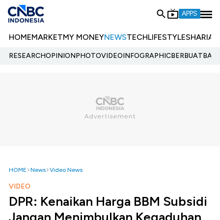
APPS
HOME
MARKET
MY MONEY
NEWS
TECH
LIFESTYLE
SHARIA
E
RESEARCH
OPINION
PHOTO
VIDEO
INFOGRAPHIC
BERBUATBAIK.
HOME
News
Video News
VIDEO
DPR: Kenaikan Harga BBM Subsidi
Jangan Menimbulkan Kegaduhan