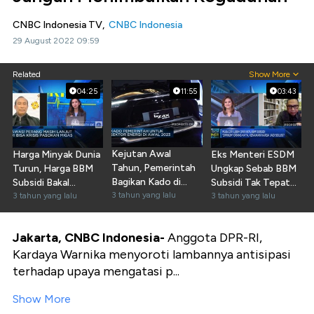
CNBC Indonesia TV,
CNBC Indonesia
29 August 2022 09:59
Related
Show More
04:25
11:55
03:43
Kejutan Awal
Harga Minyak Dunia
Eks Menteri ESDM
Tahun, Pemerintah
Turun, Harga BBM
Ungkap Sebab BBM
Bagikan Kado di
Subsidi Bakal
Subsidi Tak Tepat
Sektor Energi
3 tahun yang lalu
Dipangkas?
3 tahun yang lalu
Sasaran
3 tahun yang lalu
Jakarta, CNBC Indonesia-
Anggota DPR-RI,
Kardaya Warnika menyoroti lambannya antisipasi
terhadap upaya mengatasi p...
Show More