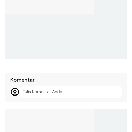
Komentar
Tulis Komentar Anda...