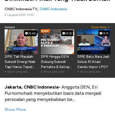
CNBC Indonesia TV,
CNBC Indonesia
21 August 2021 11:10
Related
Show More
05:48
05:50
03:31
DPR: Tak Masalah
DPR Hingga DEN
DME Batu Bara Jadi
Subsidi Energi Naik
Dukung Subsidi
Solusi RI Atasi
Tapi Harus Tepat
Pertalite & Setop
Candu Impor LPG?
Sasaran
4 tahun yang lalu
Premium
5 tahun yang lalu
5 tahun yang lalu
Jakarta, CNBC Indonesia-
Anggota DEN, Eri
Purnomohadi menyebutkan basis data menjadi
persoalan yang menyebabkan be...
Show More