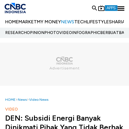
APPS
HOME
MARKET
MY MONEY
NEWS
TECH
LIFESTYLE
SHARIA
E
RESEARCH
OPINION
PHOTO
VIDEO
INFOGRAPHIC
BERBUATBAIK.
HOME
News
Video News
VIDEO
DEN: Subsidi Energi Banyak
Dinikmati Pihak Yang Tidak Berhak