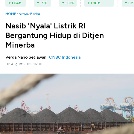
1.04
%
1.5
%
1.81
%
1.88
%
1.3
HOME
News
Berita
Nasib 'Nyala' Listrik RI
Bergantung Hidup di Ditjen
Minerba
Verda Nano Setiawan,
CNBC Indonesia
02 August 2022 16:30