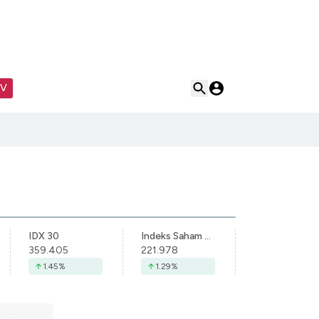
TV
IDX 30
Indeks Saham Syariah Indonesia
359.405
221.978
1.45
%
1.29
%