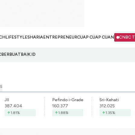
CH
LIFESTYLE
SHARIA
ENTREPRENEUR
CUAP CUAP CUAN
CNBC 
C
BERBUATBAIK.ID
S
JII
Pefindo i-Grade
Sri-Kehati
387.404
160.377
312.025
1.81
%
1.88
%
1.35
%