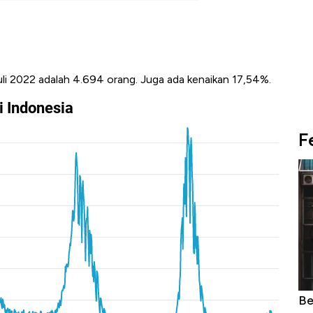
uli 2022 adalah 4.694 orang. Juga ada kenaikan 17,54%.
F
Begini Cara Korsel atasi Panas Tanpa AC
Da