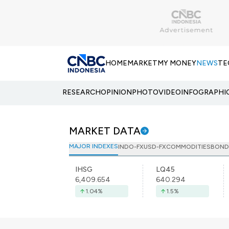
HOME
MARKET
MY MONEY
NEWS
TE
RESEARCH
OPINION
PHOTO
VIDEO
INFOGRAPHI
MARKET DATA
MAJOR INDEXES
INDO-FX
USD-FX
COMMODITIES
BOND
IHSG
LQ45
6,409.654
640.294
1.04
%
1.5
%