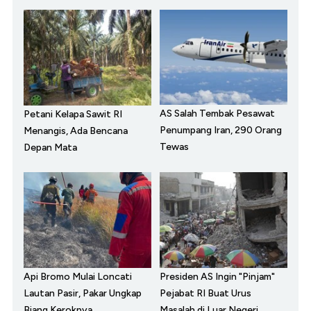
AS Salah Tembak Pesawat
Petani Kelapa Sawit RI
Penumpang Iran, 290 Orang
Menangis, Ada Bencana
Tewas
Depan Mata
Api Bromo Mulai Loncati
Presiden AS Ingin "Pinjam"
Lautan Pasir, Pakar Ungkap
Pejabat RI Buat Urus
Biang Keroknya
Masalah di Luar Negeri