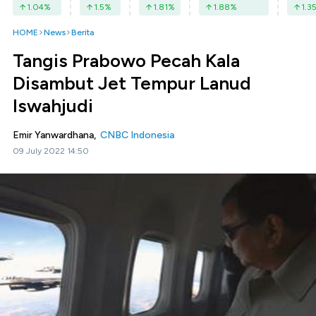
1.04
%
1.5
%
1.81
%
1.88
%
1.3
HOME
News
Berita
Tangis Prabowo Pecah Kala
Disambut Jet Tempur Lanud
Iswahjudi
Emir Yanwardhana,
CNBC Indonesia
09 July 2022 14:50