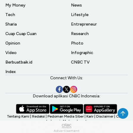
My Money
News
Tech
Lifestyle
Sharia
Entrepreneur
Cuap Cuap Cuan
Research
Opinion
Photo
Video
Infographic
Berbuatbaik.id
CNBC TV
Index
Connect With Us:
Download aplikasi CNBC Indonesia:
Tentang Kami
|
Redaksi
|
Pedoman Media Siber
|
Karir
|
Disclaimer
|
CNBC
Indonesia My Investment
©2026 CNBC Indonesia, A Transmedia Company