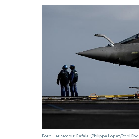
Foto: Jet tempur Rafale. (Philippe Lopez/Pool Pho