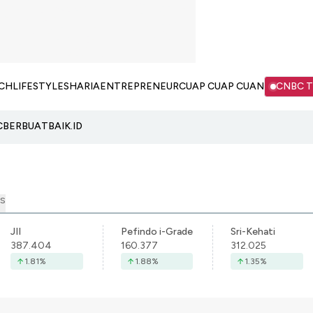
CH
LIFESTYLE
SHARIA
ENTREPRENEUR
CUAP CUAP CUAN
CNBC 
C
BERBUATBAIK.ID
S
JII
Pefindo i-Grade
Sri-Kehati
387.404
160.377
312.025
1.81
%
1.88
%
1.35
%