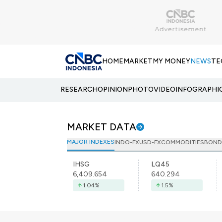
HOME
MARKET
MY MONEY
NEWS
TE
RESEARCH
OPINION
PHOTO
VIDEO
INFOGRAPHI
MARKET DATA
MAJOR INDEXES
INDO-FX
USD-FX
COMMODITIES
BOND
IHSG
LQ45
6,409.654
640.294
1.04
%
1.5
%