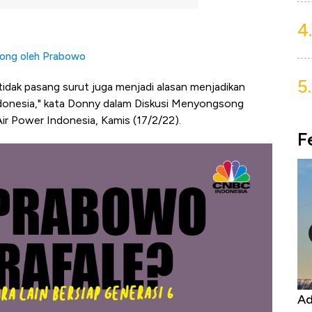
4.
rong oleh Prabowo
5.
tidak pasang surut juga menjadi alasan menjadikan
ndonesia," kata Donny dalam Diskusi Menyongsong
ir Power Indonesia, Kamis (17/2/22).
F
Harga
Adu Panas Kinerja Emiten Minyak RI,
10