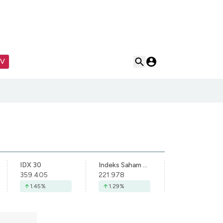
TV
IDX 30
Indeks Saham Syariah Indonesia
359.405
221.978
1.45
%
1.29
%