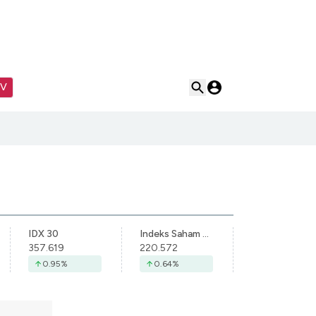
TV
IDX 30
Indeks Saham Syariah Indonesia
357.619
220.572
0.95
%
0.64
%