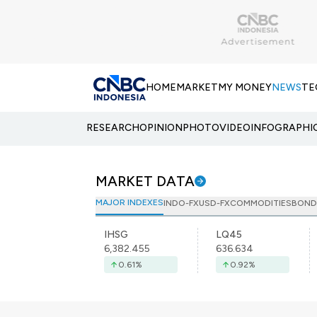
HOME
MARKET
MY MONEY
NEWS
TE
RESEARCH
OPINION
PHOTO
VIDEO
INFOGRAPHI
MARKET DATA
MAJOR INDEXES
INDO-FX
USD-FX
COMMODITIES
BOND
IHSG
LQ45
6,382.455
636.634
0.61
%
0.92
%