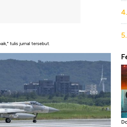
4.
5.
k," tulis jurnal tersebut.
F
a Kabar
Harga Emas Jatuh Usai Terbang 3 Hari,
Do