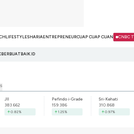
CH
LIFESTYLE
SHARIA
ENTREPRENEUR
CUAP CUAP CUAN
CNBC 
C
BERBUATBAIK.ID
S
JII
Pefindo i-Grade
Sri-Kehati
383.662
159.386
310.868
0.82
%
1.25
%
0.97
%