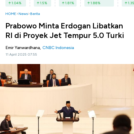
1.04
%
1.5
%
1.81
%
1.88
%
1.3
HOME
News
Berita
Prabowo Minta Erdogan Libatkan
RI di Proyek Jet Tempur 5.0 Turki
Emir Yanwardhana,
CNBC Indonesia
11 April 2025 07:55