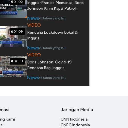
01:02
Inggris-Prancis Memanas, Boris
Johnson Kirim Kapal Patroli
News
5 tahun yang lalu
VIDEO
01:09
Rencana Lockdown Lokal Di
Inggris
News
5 tahun yang lalu
VIDEO
00:31
Boris Johnson: Covid-19
Bencana Bagi Inggris
News
6 tahun yang lalu
rmasi
Jaringan Media
ang Kami
CNN Indonesia
si
CNBC Indonesia