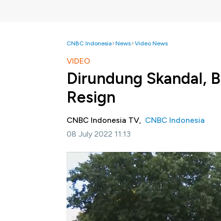
CNBC Indonesia
News
Video News
VIDEO
Dirundung Skandal, B
Resign
CNBC Indonesia TV,
CNBC Indonesia
08 July 2022 11:13
Jakarta, CNBC Indonesia-
Sebelum akhirny
Johnson bersikeras bertahan meski diserbu 
bahkan kabinetnya sendiri menuntut Johns
Johnson puluhan menteri memutuskan mundu
Informasi selengkapnya dalam program Sq