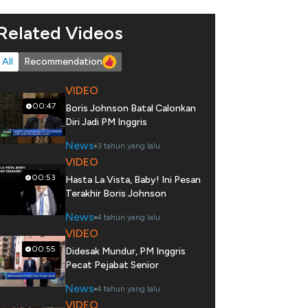
Related Videos
All
Recommendation
VIDEO
00:47
Boris Johnson Batal Calonkan
Diri Jadi PM Inggris
News
3 tahun yang lalu
VIDEO
00:53
Hasta La Vista, Baby! Ini Pesan
Terakhir Boris Johnson
News
4 tahun yang lalu
VIDEO
00:55
Didesak Mundur, PM Inggris
Pecat Pejabat Senior
News
4 tahun yang lalu
VIDEO