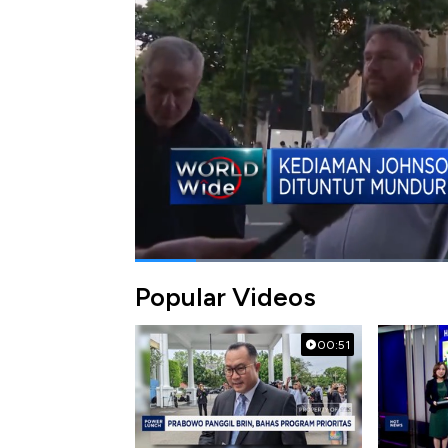
ini.
Bagikan:
#boris johnson
Popular Videos
00:51