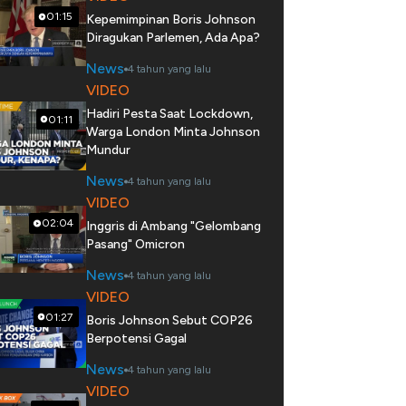
01:15
Kepemimpinan Boris Johnson
Diragukan Parlemen, Ada Apa?
News
4 tahun yang lalu
VIDEO
Hadiri Pesta Saat Lockdown,
01:11
Warga London Minta Johnson
Mundur
News
4 tahun yang lalu
VIDEO
02:04
Inggris di Ambang "Gelombang
Pasang" Omicron
News
4 tahun yang lalu
VIDEO
01:27
Boris Johnson Sebut COP26
Berpotensi Gagal
News
4 tahun yang lalu
VIDEO