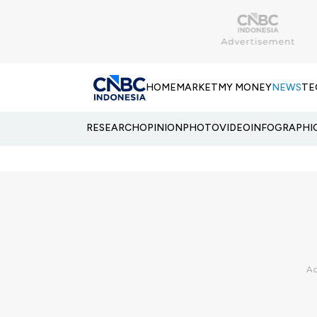
HOME
MARKET
MY MONEY
NEWS
TE
RESEARCH
OPINION
PHOTO
VIDEO
INFOGRAPHI