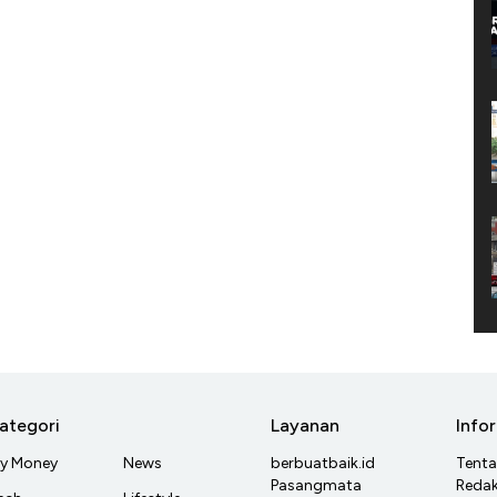
ategori
Layanan
Info
y Money
News
berbuatbaik.id
Tent
Pasangmata
Redak