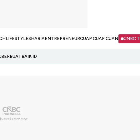
CH
LIFESTYLE
SHARIA
ENTREPRENEUR
CUAP CUAP CUAN
CNBC 
C
BERBUATBAIK.ID