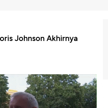
oris Johnson Akhirnya
a bersedia mundur Perdana Menteri Inggris Boris
desakan dari berbagai pihak. Anggota dewan masyarakat
on mundur. Karena jengah dengan kepemimpinan
r lebih dulu.
uawk Box CNBC Indonesia (Jumat, 08/07/2022) berikut