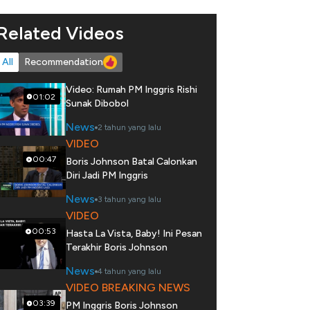
Related Videos
All
Recommendation
Video: Rumah PM Inggris Rishi
01:02
Sunak Dibobol
News
2 tahun yang lalu
VIDEO
00:47
Boris Johnson Batal Calonkan
Diri Jadi PM Inggris
News
3 tahun yang lalu
VIDEO
00:53
Hasta La Vista, Baby! Ini Pesan
Terakhir Boris Johnson
News
4 tahun yang lalu
VIDEO BREAKING NEWS
03:39
PM Inggris Boris Johnson