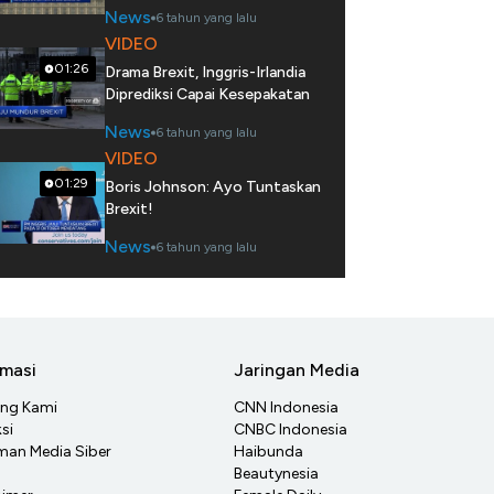
News
6 tahun yang lalu
VIDEO
01:26
Drama Brexit, Inggris-Irlandia
Diprediksi Capai Kesepakatan
News
6 tahun yang lalu
VIDEO
01:29
Boris Johnson: Ayo Tuntaskan
Brexit!
News
6 tahun yang lalu
rmasi
Jaringan Media
ang Kami
CNN Indonesia
si
CNBC Indonesia
an Media Siber
Haibunda
Beautynesia