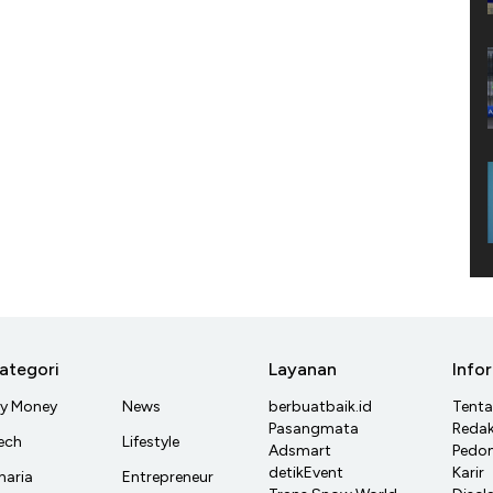
ategori
Layanan
Info
y Money
News
berbuatbaik.id
Tent
Pasangmata
Redak
ech
Lifestyle
Adsmart
Pedom
detikEvent
Karir
haria
Entrepreneur