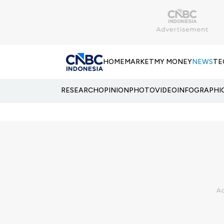
HOME
MARKET
MY MONEY
NEWS
TE
RESEARCH
OPINION
PHOTO
VIDEO
INFOGRAPHI