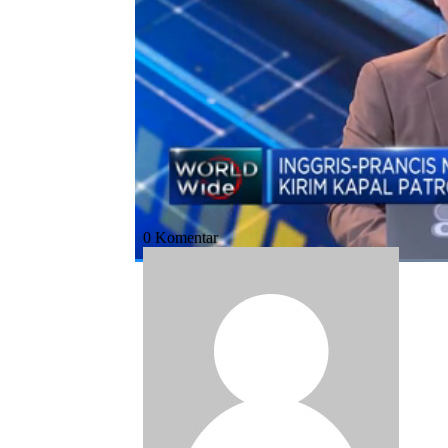
Bagikan:
#pm inggris
#boris johnson
#jersey