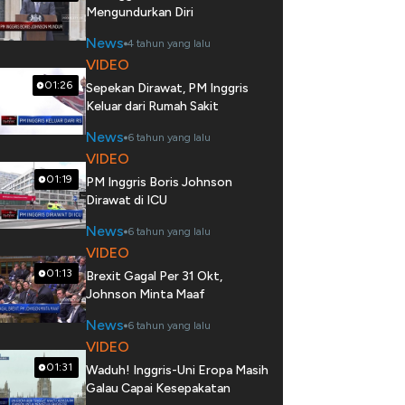
Mengundurkan Diri
News
4 tahun yang lalu
VIDEO
01:26
Sepekan Dirawat, PM Inggris
Keluar dari Rumah Sakit
News
6 tahun yang lalu
VIDEO
01:19
PM Inggris Boris Johnson
Dirawat di ICU
News
6 tahun yang lalu
VIDEO
01:13
Brexit Gagal Per 31 Okt,
Johnson Minta Maaf
News
6 tahun yang lalu
VIDEO
01:31
Waduh! Inggris-Uni Eropa Masih
Galau Capai Kesepakatan