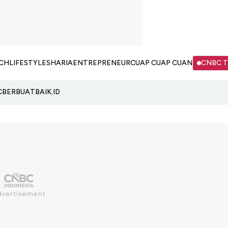
CH
LIFESTYLE
SHARIA
ENTREPRENEUR
CUAP CUAP CUAN
CNBC 
C
BERBUATBAIK.ID