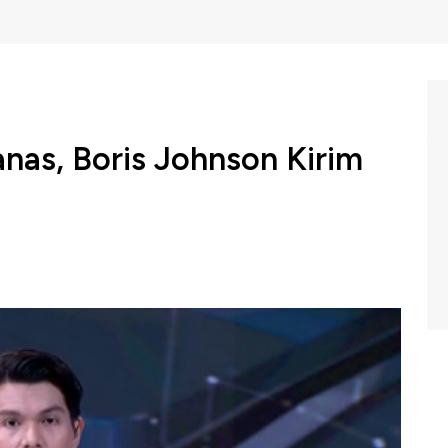
nas, Boris Johnson Kirim
 Inggris Boris Johnson mengerahkan dua kapal patroli
tnya ketegangan dengan Prancis atas sengketa
atir nelayan Prancis memblokir pelabuhan utama mereka
opa.
BC Indonesia (Jumat, 07/05/2021) berikut ini.