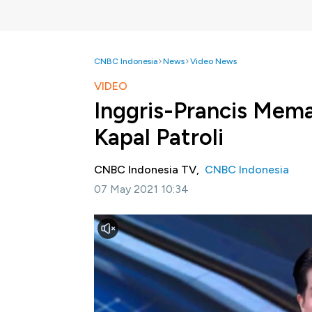
CNBC Indonesia
News
Video News
VIDEO
Inggris-Prancis Mema
Kapal Patroli
CNBC Indonesia TV,
CNBC Indonesia
07 May 2021 10:34
Jakarta, CNBC Indonesia -
Perdana Menteri
angkatan laut ke Jersey menyusul meningka
penangkapan ikan. Pemerintah Inggris khaw
sebagai buntut keluarnya Inggris dari Uni Er
Selengkapnya dalam program Squawk Box CN