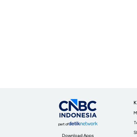
K
M
T
part of
S
Download Apps