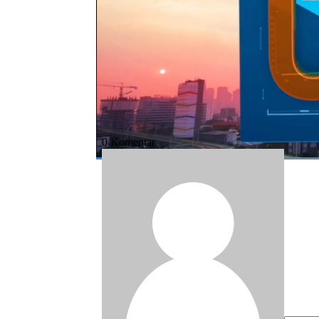
Bagikan:
#boris johnson
#corona
#inggris