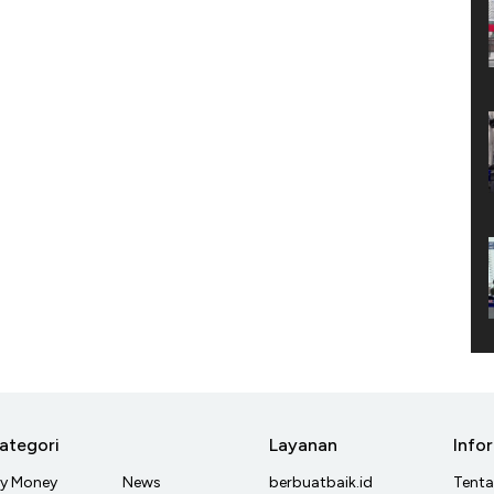
ategori
Layanan
Info
y Money
News
berbuatbaik.id
Tent