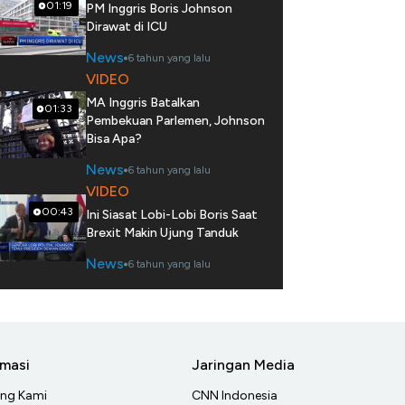
01:19
PM Inggris Boris Johnson
Dirawat di ICU
News
6 tahun yang lalu
VIDEO
MA Inggris Batalkan
01:33
Pembekuan Parlemen, Johnson
Bisa Apa?
News
6 tahun yang lalu
VIDEO
00:43
Ini Siasat Lobi-Lobi Boris Saat
Brexit Makin Ujung Tanduk
News
6 tahun yang lalu
rmasi
Jaringan Media
ang Kami
CNN Indonesia