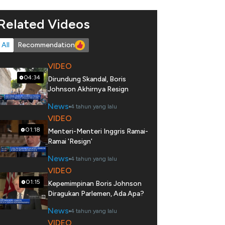
Related Videos
All
Recommendation
VIDEO
04:34
Dirundung Skandal, Boris
Johnson Akhirnya Resign
News
4 tahun yang lalu
VIDEO
01:18
Menteri-Menteri Inggris Ramai-
Ramai 'Resign'
News
4 tahun yang lalu
VIDEO
01:15
Kepemimpinan Boris Johnson
Diragukan Parlemen, Ada Apa?
News
4 tahun yang lalu
VIDEO