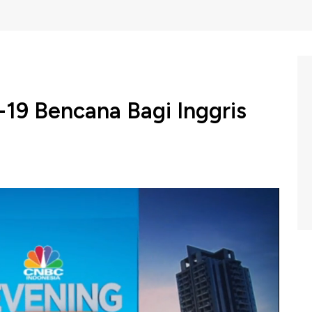
-19 Bencana Bagi Inggris
i Boris Johnson mengatakan krisis Coronavirus telah
u, Boris Johnson mengaku pemerintah nya akan melihat
ram Evening Up di CNBC Indonesia (Senin, 29/06/2020)