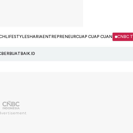
CH
LIFESTYLE
SHARIA
ENTREPRENEUR
CUAP CUAP CUAN
CNBC 
C
BERBUATBAIK.ID