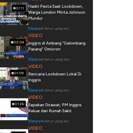
Hadiri Pesta Saat Lockdown,
01:11
Warga London Minta Johnson
Mundur
News
4 tahun yang lalu
VIDEO
02:04
Inggris di Ambang "Gelombang
Pasang" Omicron
News
4 tahun yang lalu
VIDEO
01:09
Rencana Lockdown Lokal Di
Inggris
News
5 tahun yang lalu
VIDEO
01:26
Sepekan Dirawat, PM Inggris
Keluar dari Rumah Sakit
News
6 tahun yang lalu
VIDEO