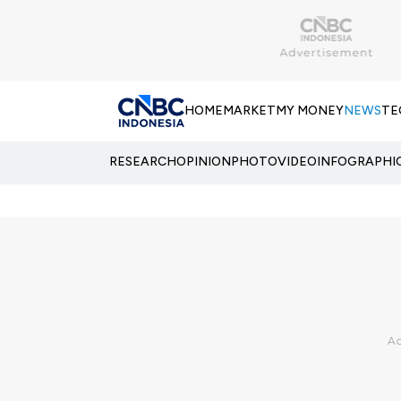
HOME
MARKET
MY MONEY
NEWS
TE
RESEARCH
OPINION
PHOTO
VIDEO
INFOGRAPHI