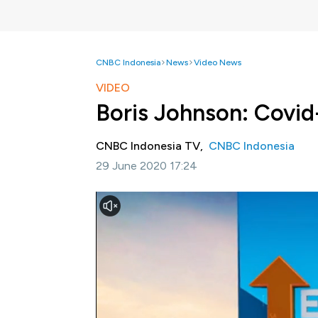
CNBC Indonesia
News
Video News
VIDEO
Boris Johnson: Covid
CNBC Indonesia TV,
CNBC Indonesia
29 June 2020 17:24
Jakarta, CNBC Indonesia -
Perdana Menter
menjadi bencana bagi Inggris. Sementara it
apa yang salah.
Simak informasi selengkapnya dalam prog
berikut ini.