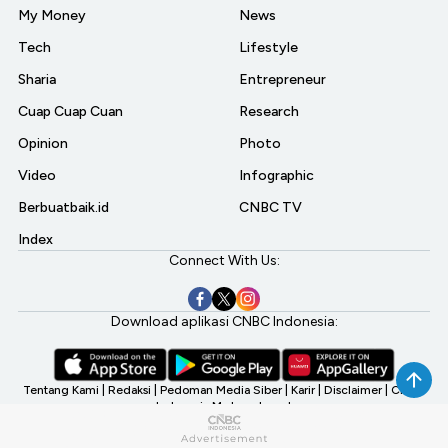
My Money
News
Tech
Lifestyle
Sharia
Entrepreneur
Cuap Cuap Cuan
Research
Opinion
Photo
Video
Infographic
Berbuatbaik.id
CNBC TV
Index
Connect With Us:
Download aplikasi CNBC Indonesia:
Tentang Kami
|
Redaksi
|
Pedoman Media Siber
|
Karir
|
Disclaimer
|
CNBC
Indonesia My Investment
©2026 CNBC Indonesia, A Transmedia Company