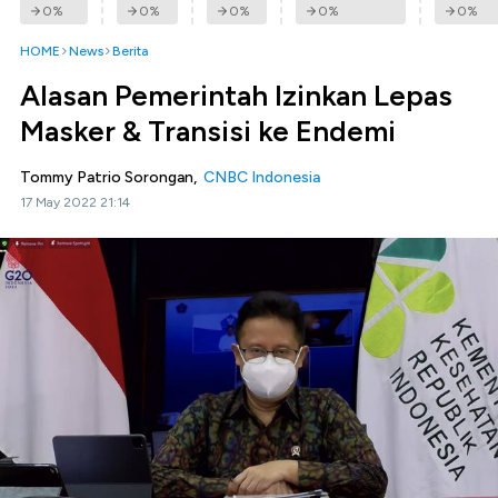
0
%
0
%
0
%
0
%
0
%
HOME
News
Berita
Alasan Pemerintah Izinkan Lepas
Masker & Transisi ke Endemi
Tommy Patrio Sorongan,
CNBC Indonesia
17 May 2022 21:14