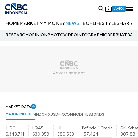
APPS
HOME
MARKET
MY MONEY
NEWS
TECH
LIFESTYLE
SHARIA
E
RESEARCH
OPINION
PHOTO
VIDEO
INFOGRAPHIC
BERBUATBAIK.
MARKET DATA
MAJOR INDEXES
INDO-FX
USD-FX
COMMODITIES
BONDS
IHSG
LQ45
JII
Pefindo i-Grade
Sri-Kehat
6,343.711
630.859
380.533
157.424
307.881