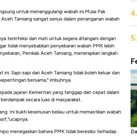
4.
langsung untuk menanggulangi wabah ini.Mulai Pak
b Aceh Tamiang sangat serius dalam penanganan wabah
5.
ya terinfeksi dan mati untuk segera ditangani dengan
n agar tidak menyebabkan penyebaran wabah PMK lebih
i penyebaran, Pemkab Aceh Tamiang, menerapkan langkah
F
at ini. Sapi-sapi dari Aceh Tamiang tidak boleh keluar dan
mi kepentingan bersama," imbuhnya.
 kepada jajaran Kementan yang tanggap dan cepat dalam
erdampak secara luas di masyarakat.
ng. Ini bukti keseriusan beliau untuk memastikan wabah
sif,"ucapnya.
nas Tanpa AC
Daftar Sungai Terpanjang di Dunia,
N
Limpo menegaskan bahwa PMK tidak beresiko terhadap