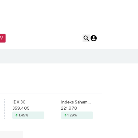
TV
IDX 30
Indeks Saham Syariah Indonesia
359.405
221.978
1.45
%
1.29
%