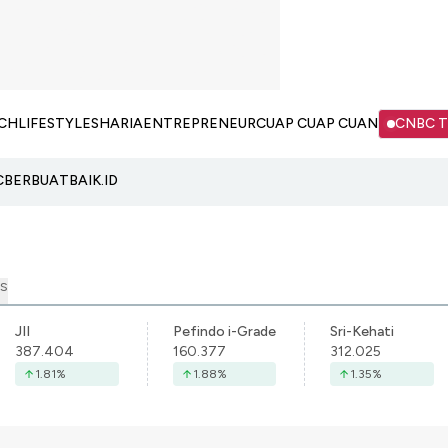
CH
LIFESTYLE
SHARIA
ENTREPRENEUR
CUAP CUAP CUAN
CNBC 
C
BERBUATBAIK.ID
S
JII
Pefindo i-Grade
Sri-Kehati
387.404
160.377
312.025
1.81
%
1.88
%
1.35
%