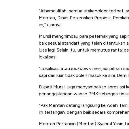
"Alhamdulillah, semua stakeholder terlibat 
Mentan, Dinas Peternakan Propinsi, Pemka
ini," ujarnya.
Mursil menghimbau para peternak yang sapin
baik sesuai standart yang telah ditentuka
luas lagi. Selain itu, untuk memutus ranta
lokalisasi.
"Lokalisasi atau
lockdown
menjadi pilihan sa
sapi dari luar tidak boleh masuk ke sini. De
Bupati Mursil juga menyampaikan apresiasi
penanggulangan wabah PMK sehingga tidak b
"Pak Mentan datang langsung ke Aceh Tamia
ini tertangani dengan baik secara komprehen
Begini Cara Korsel atasi Pa
Menteri Pertanian (Mentan) Syahrul Yasin 