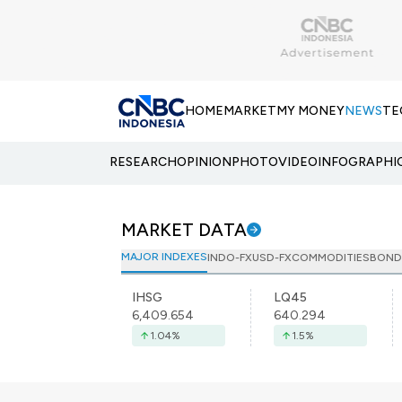
HOME
MARKET
MY MONEY
NEWS
TE
RESEARCH
OPINION
PHOTO
VIDEO
INFOGRAPHI
MARKET DATA
MAJOR INDEXES
INDO-FX
USD-FX
COMMODITIES
BOND
IHSG
LQ45
6,409.654
640.294
1.04
%
1.5
%