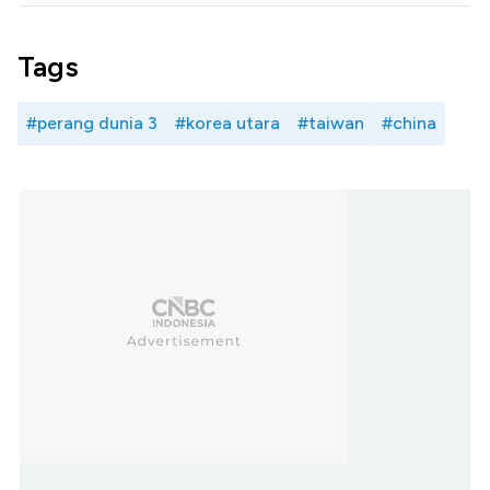
Tags
#perang dunia 3
#korea utara
#taiwan
#china