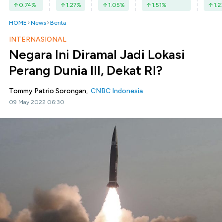
0.74
%
1.27
%
1.05
%
1.51
%
1.2
HOME
News
Berita
INTERNASIONAL
Negara Ini Diramal Jadi Lokasi
Perang Dunia III, Dekat RI?
Tommy Patrio Sorongan,
CNBC Indonesia
09 May 2022 06:30